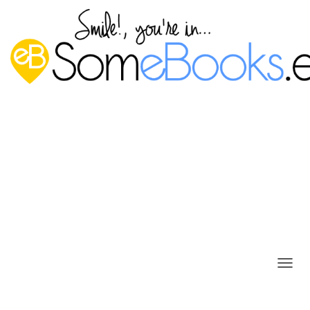
C
A
M