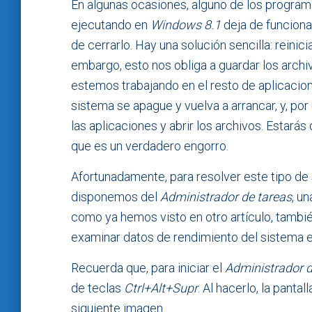
En algunas ocasiones, alguno de los progra
ejecutando en
Windows 8.1
deja de funcion
de cerrarlo. Hay una solución sencilla: reinici
embargo, esto nos obliga a guardar los archi
estemos trabajando en el resto de aplicacion
sistema se apague y vuelva a arrancar, y, por 
las aplicaciones y abrir los archivos. Estar
que es un verdadero engorro.
Afortunadamente, para resolver este tipo de 
disponemos del
Administrador de tareas
, u
como ya hemos visto en otro artículo, tambié
examinar datos de rendimiento del sistema e i
Recuerda que, para iniciar el
Administrador d
de teclas
Ctrl+Alt+Supr
. Al hacerlo, la pant
siguiente imagen.