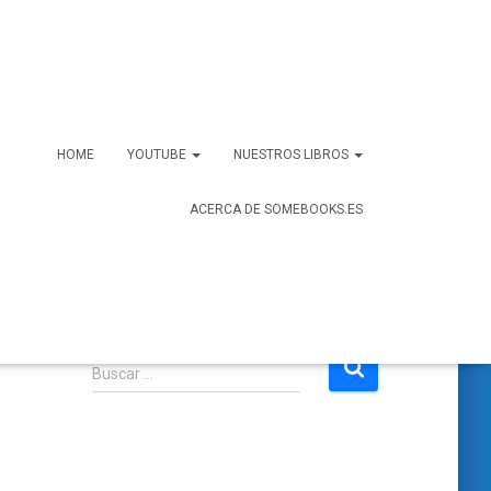
HOME
YOUTUBE
NUESTROS LIBROS
ACERCA DE SOMEBOOKS.ES
B
Buscar …
u
s
c
a
r