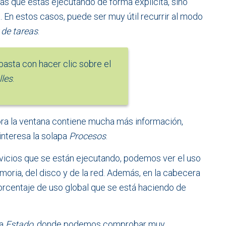
as que estás ejecutando de forma explícita, sino
 En estos casos, puede ser muy útil recurrir al modo
 de tareas
.
, basta con hacer clic sobre el
les
.
ora la ventana contiene mucha más información,
interesa la solapa
Procesos
.
vicios que se están ejecutando, podemos ver el uso
oria, del disco y de la red. Además, en la cabecera
rcentaje de uso global que se está haciendo de
da
Estado
, donde podemos comprobar muy