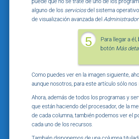
puede que no se trate de uno de los program
alguno de los
servicios
del sistema operativo.
de visualización avanzada del
Administrador
5
Para llegar a él
botón
Más detal
Como puedes ver en la imagen siguiente, ah
aunque nosotros, para este artículo sólo nos 
Ahora, además de todos los programas y ser
que están haciendo del procesador, de la mem
de cada columna, también podemos ver el po
cada uno de los recursos.
También disponemos de una columna titula