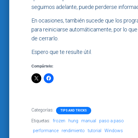
seguimos adelante, puede perderse informac
En ocasiones, también sucede que los progra
para reiniciarse automáticamente, por lo que
de cerrarlo.
Espero que te resulte útil.
Compártelo:
Categorías:
TIPS AND TRICKS
Etiquetas:
frozen
hung
manual
paso a paso
performance
rendimiento
tutorial
Windows