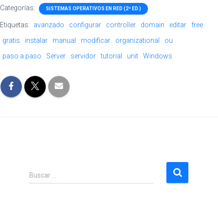
Categorías:
SISTEMAS OPERATIVOS EN RED (2ª ED.)
Etiquetas:
avanzado
configurar
controller
domain
editar
free
gratis
instalar
manual
modificar
organizational
ou
paso a paso
Server
servidor
tutorial
unit
Windows
B
Buscar …
u
s
c
a