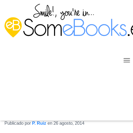
C
A
M
B
I
Eliminar una unidad organizativa
A
R
en la interfaz gráfica de Windows
M
O
Server 2012 R2
D
O
Publicado por
P. Ruiz
en
26 agosto, 2014
D
E