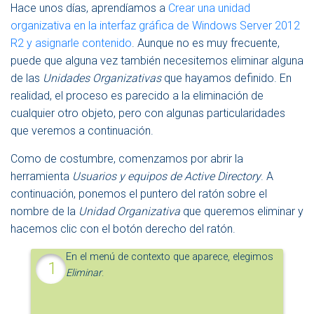
Hace unos días, aprendíamos a
Crear una unidad
N
organizativa en la interfaz gráfica de Windows Server 2012
A
V
R2 y asignarle contenido
.
Aunque no es muy frecuente,
E
puede que alguna vez también necesitemos eliminar alguna
G
de las
Unidades Organizativas
que hayamos definido. En
A
C
realidad, el proceso es parecido a la eliminación de
I
cualquier otro objeto, pero con algunas particularidades
Ó
que veremos a continuación.
N
Como de costumbre, comenzamos por abrir la
herramienta
Usuarios y equipos de Active Directory
. A
continuación, ponemos el puntero del ratón sobre el
nombre de la
Unidad Organizativa
que queremos eliminar y
hacemos clic con el botón derecho del ratón.
En el menú de contexto que aparece, elegimos
Eliminar
.