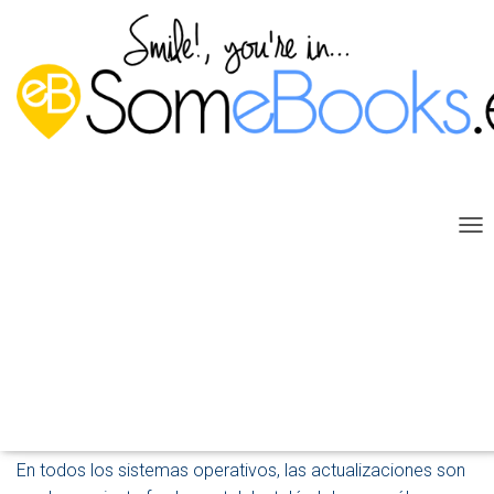
C
A
M
B
I
Deshabilitar por completo las
A
R
actualizaciones de Windows 10
M
O
Publicado por
P. Ruiz
en
26 junio, 2017
D
O
En todos los sistemas operativos, las actualizaciones son
D
E