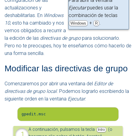
configuración de las
Para abrir la ventana
actualizaciones y
Ejecutar
puedes usar la
deshabilitarlas. En
Windows
combinación de teclas
10
, esto ha cambiado y nos
+
.
Windows
R
vemos obligados a recurrir a
la edición de las
directivas de grupo
para solucionarlo.
Pero no te preocupes, hoy te enseñamos cómo hacerlo de
una forma sencilla.
Modificar las directivas de grupo
Comenzaremos por abrir una ventana del
Editor de
directivas de grupo local
. Podemos lograrlo escribiendo la
siguiente orden en la ventana
Ejecutar
:
gpedit.msc
A continuación, pulsamos la tecla
(o
Intro