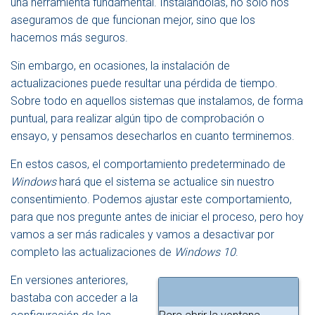
una herramienta fundamental. Instalándolas, no sólo nos
N
aseguramos de que funcionan mejor, sino que los
A
hacemos más seguros.
V
E
Sin embargo, en ocasiones, la instalación de
G
A
actualizaciones puede resultar una pérdida de tiempo.
C
Sobre todo en aquellos sistemas que instalamos, de forma
I
puntual, para realizar algún tipo de comprobación o
Ó
N
ensayo, y pensamos desecharlos en cuanto terminemos.
En estos casos, el comportamiento predeterminado de
Windows
hará que el sistema se actualice sin nuestro
consentimiento. Podemos ajustar este comportamiento,
para que nos pregunte antes de iniciar el proceso, pero hoy
vamos a ser más radicales y vamos a desactivar por
completo las actualizaciones de
Windows 10
.
En versiones anteriores,
bastaba con acceder a la