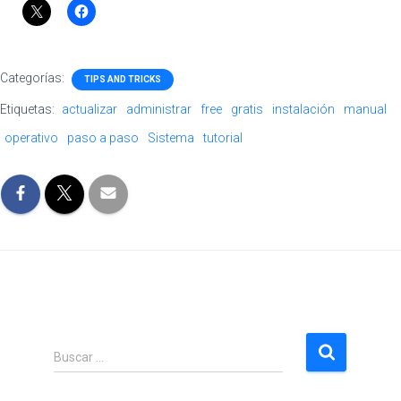
Categorías:
TIPS AND TRICKS
Etiquetas:
actualizar
administrar
free
gratis
instalación
manual
operativo
paso a paso
Sistema
tutorial
B
Buscar …
u
s