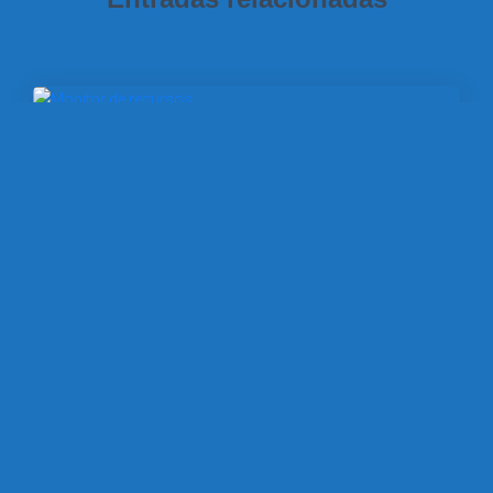
SISTEMAS OPERATIVOS EN RED (2ª ED.)
Nuevo vídeo: Primeros pasos con el
Monitor de recursos de Windows Server
2025
Hoy hablamos del Monitor de recursos. Una herramienta
avanzada de Windows Server con la que podemos
supervisar y analizar en tiempo real el consumo de
recursos de hardware. De este modo, obtenemos
información detallada sobre
Leer más…