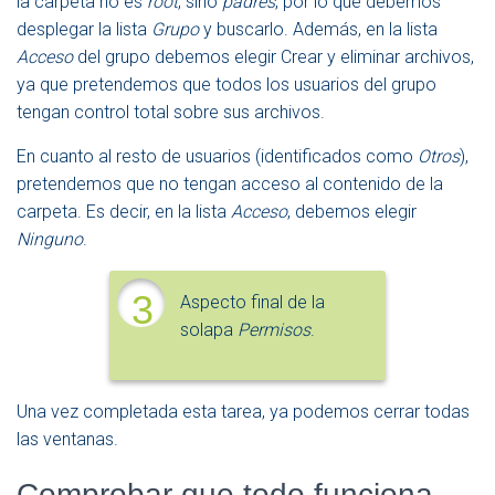
la carpeta no es
root
, sino
padres
, por lo que debemos
desplegar la lista
Grupo
y buscarlo. Además, en la lista
Acceso
del grupo debemos elegir Crear y eliminar archivos,
ya que pretendemos que todos los usuarios del grupo
tengan control total sobre sus archivos.
En cuanto al resto de usuarios (identificados como
Otros
),
pretendemos que no tengan acceso al contenido de la
carpeta. Es decir, en la lista
Acceso
, debemos elegir
Ninguno
.
3
Aspecto final de la
solapa
Permisos
.
Una vez completada esta tarea, ya podemos cerrar todas
las ventanas.
Comprobar que todo funciona