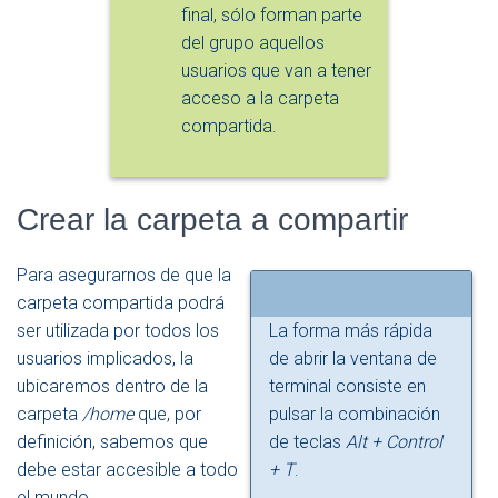
final, sólo forman parte
del grupo aquellos
usuarios que van a tener
acceso a la carpeta
compartida.
Crear la carpeta a compartir
Para asegurarnos de que la
carpeta compartida podrá
ser utilizada por todos los
La forma más rápida
usuarios implicados, la
de abrir la ventana de
ubicaremos dentro de la
terminal consiste en
carpeta
/home
que, por
pulsar la combinación
definición, sabemos que
de teclas
Alt + Control
debe estar accesible a todo
+ T
.
el mundo.