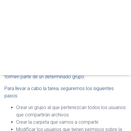
A
Hace unos días, aprendimos
Cómo impedir que otro
R
usuario acceda a tus archivos en Ubuntu 14.04 LTS
. Sin
M
embargo, en muchas ocasiones necesitaremos crear una
O
D
carpeta que actúe como punto de encuentro entre
O
diferentes usuarios del equipo, donde puedas dejar
D
archivos que otros usuarios puedan leer o modificar
E
N
libremente y, después, acceder tú a dichos cambios.
A
V
Además, para completar la idea, aprenderemos a restringir
E
los usuarios que pueden acceder sólo para aquellos que
G
formen parte de un determinado grupo.
A
C
I
Para llevar a cabo la tarea, seguiremos los siguientes
Ó
pasos:
N
Crear un grupo al que pertenezcan todos los usuarios
que compartirán archivos.
Crear la carpeta que vamos a compartir.
Modificar los usuarios que tienen permisos sobre la