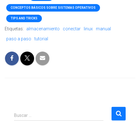
CONCEPTOS BÁSICOS SOBRE SISTEMAS OPERATIVOS
TIPS AND TRICKS
Etiquetas:
almacenamiento
conectar
linux
manual
paso a paso
tutorial
B
Buscar …
u
s
c