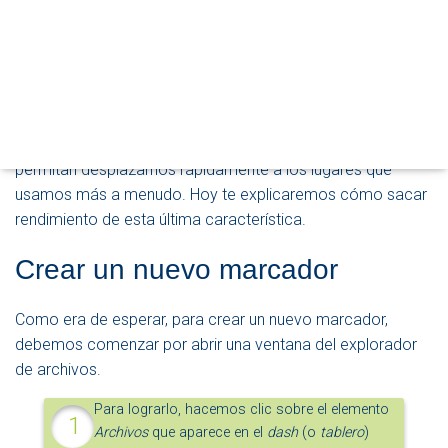
M
El
explorador de archivos
que incorpora
O
Ubuntu
de forma predeterminada es
D
O
Nautilus
. Lo usamos a diario, pero muchas
D
veces no reparamos en sus capacidades,
E
como su herramienta de búsqueda o la
N
A
posibilidad de crear marcadores (
bookmarks
) que nos
V
permitan desplazarnos rápidamente a los lugares que
E
usamos más a menudo. Hoy te explicaremos cómo sacar
G
rendimiento de esta última característica.
A
C
I
Crear un nuevo marcador
Ó
N
Como era de esperar, para crear un nuevo marcador,
debemos comenzar por abrir una ventana del explorador
de archivos.
Para lograrlo, hacemos clic sobre el elemento
Archivos
que aparece en el
dash
(o
tablero
)