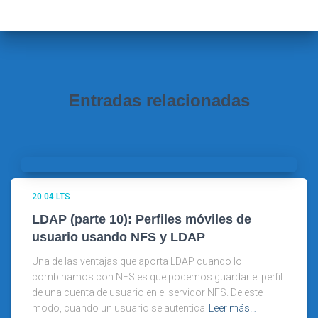
a
r
:
Entradas relacionadas
20.04 LTS
LDAP (parte 10): Perfiles móviles de
usuario usando NFS y LDAP
Una de las ventajas que aporta LDAP cuando lo
combinamos con NFS es que podemos guardar el perfil
de una cuenta de usuario en el servidor NFS. De este
modo, cuando un usuario se autentica
Leer más…