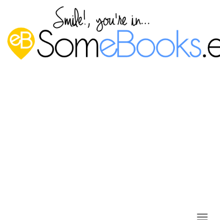
Crear carpetas compartidas para
un grupo de usuarios en
Windows Server 2012 R2
Publicado por
P. Ruiz
en
24 agosto, 2014