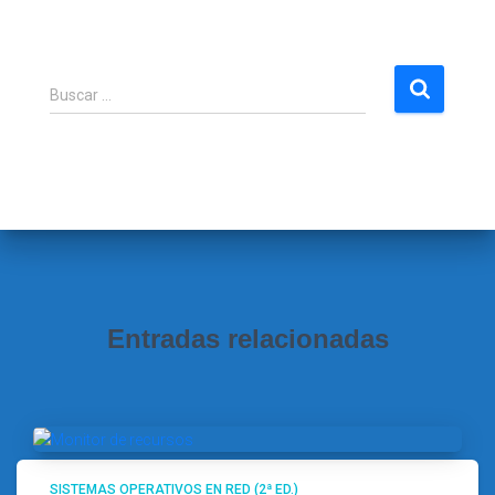
B
Buscar …
u
s
c
a
r
:
Entradas relacionadas
SISTEMAS OPERATIVOS EN RED (2ª ED.)