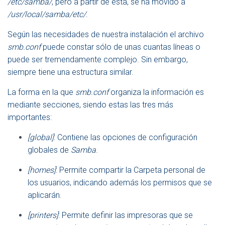
/etc/samba/
, pero a partir de ésta, se ha movido a
/usr/local/samba/etc/
.
Según las necesidades de nuestra instalación el archivo
smb.conf
puede constar sólo de unas cuantas líneas o
puede ser tremendamente complejo. Sin embargo,
siempre tiene una estructura similar.
La forma en la que
smb.conf
organiza la información es
mediante secciones, siendo estas las tres más
importantes:
[global]
: Contiene las opciones de configuración
globales de
Samba
.
[homes]
: Permite compartir la Carpeta personal de
los usuarios, indicando además los permisos que se
aplicarán.
[printers]
: Permite definir las impresoras que se