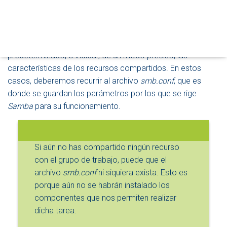
Sin embargo, existen ocasiones donde tenemos que
D
realizar una configuración más precisa del
O
D
comportamiento de
Samba
. Por ejemplo, cuando
E
necesitamos cambiar el nombre del grupo de trabajo
N
predeterminado, o indicar, de un modo preciso, las
A
V
características de los recursos compartidos. En estos
E
casos, deberemos recurrir al archivo
smb.conf
, que es
G
donde se guardan los parámetros por los que se rige
A
Samba
para su funcionamiento.
C
I
Ó
N
Si aún no has compartido ningún recurso
con el grupo de trabajo, puede que el
archivo
smb.conf
ni siquiera exista. Esto es
porque aún no se habrán instalado los
componentes que nos permiten realizar
dicha tarea.