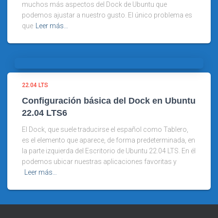
muchos más aspectos del Dock de Ubuntu que
podemos ajustar a nuestro gusto. El único problema es
que
Leer más…
22.04 LTS
Configuración básica del Dock en Ubuntu
22.04 LTS6
El Dock, que suele traducirse el español como Tablero,
es el elemento que aparece, de forma predeterminada, en
la parte izquierda del Escritorio de Ubuntu 22.04 LTS. En él
podemos ubicar nuestras aplicaciones favoritas y
Leer más…