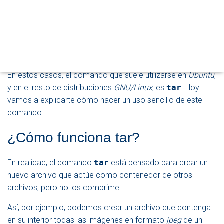
archivos en Ubuntu con el comando gzip
. Sin embargo,
O
quizás la operación más común sea crear un solo archivo
D
O
que contenga en su interior una copia de varios archivos
D
y/o carpetas, pero ocupando menos espacio que los
E
originales.
N
A
En estos casos, el comando que suele utilizarse en
Ubuntu
,
V
E
y en el resto de distribuciones
GNU/Linux
, es
tar
. Hoy
G
vamos a explicarte cómo hacer un uso sencillo de este
A
comando.
C
I
Ó
¿Cómo funciona tar?
N
En realidad, el comando
tar
está pensado para crear un
nuevo archivo que actúe como contenedor de otros
archivos, pero no los comprime.
Así, por ejemplo, podemos crear un archivo que contenga
en su interior todas las imágenes en formato
jpeg
de un