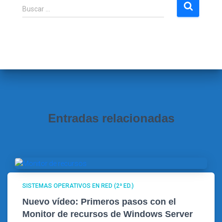
B
Buscar …
u
s
c
a
r
:
Entradas relacionadas
SISTEMAS OPERATIVOS EN RED (2ª ED.)
Nuevo vídeo: Primeros pasos con el
Monitor de recursos de Windows Server