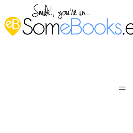
C
Comprimir archivos en Ubuntu
A
M
con el comando tar
B
Publicado por
P. Ruiz
en
21 abril, 2017
I
A
R
Ya hemos aprendido, hace unos días, cómo
Comprimir
M