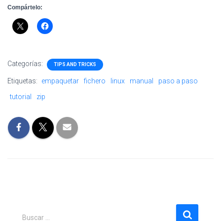
Compártelo:
Categorías:
TIPS AND TRICKS
Etiquetas:
empaquetar
fichero
linux
manual
paso a paso
tutorial
zip
B
Buscar …