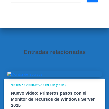
u
s
c
a
r
:
Entradas relacionadas
SISTEMAS OPERATIVOS EN RED (2ª ED.)
Nuevo vídeo: Primeros pasos con el
Monitor de recursos de Windows Server
2025