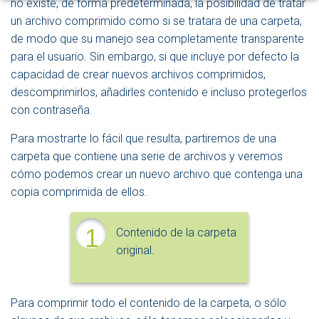
no existe, de forma predeterminada, la posibilidad de tratar
E
un archivo comprimido como si se tratara de una carpeta,
N
de modo que su manejo sea completamente transparente
A
V
para el usuario. Sin embargo, si que incluye por defecto la
E
capacidad de crear nuevos archivos comprimidos,
G
descomprimirlos, añadirles contenido e incluso protegerlos
A
C
con contraseña.
I
Ó
Para mostrarte lo fácil que resulta, partiremos de una
N
carpeta que contiene una serie de archivos y veremos
cómo podemos crear un nuevo archivo que contenga una
copia comprimida de ellos.
1
Contenido de la carpeta
original.
Para comprimir todo el contenido de la carpeta, o sólo