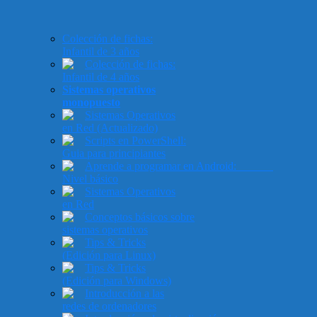
Colección de fichas:
Infantil de 3 años
Colección de fichas:
Infantil de 4 años
Sistemas operativos
monopuesto
Sistemas Operativos
en Red (Actualizado)
Scripts en PowerShell:
Guia para principiantes
Aprende a programar en Android:
Nivel básico
Sistemas Operativos
en Red
Conceptos básicos sobre
sistemas operativos
Tips & Tricks
(Edición para Linux)
Tips & Tricks
(Edición para Windows)
Introducción a las
redes de ordenadores