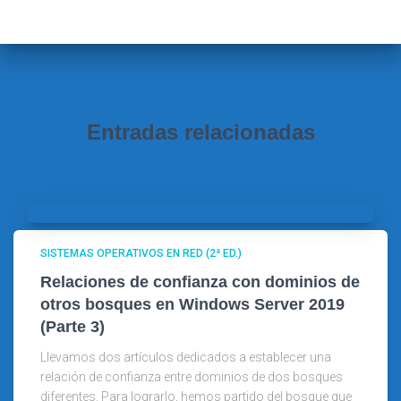
a
r
:
Entradas relacionadas
SISTEMAS OPERATIVOS EN RED (2ª ED.)
Relaciones de confianza con dominios de
otros bosques en Windows Server 2019
(Parte 3)
Llevamos dos artículos dedicados a establecer una
relación de confianza entre dominios de dos bosques
diferentes. Para lograrlo, hemos partido del bosque que