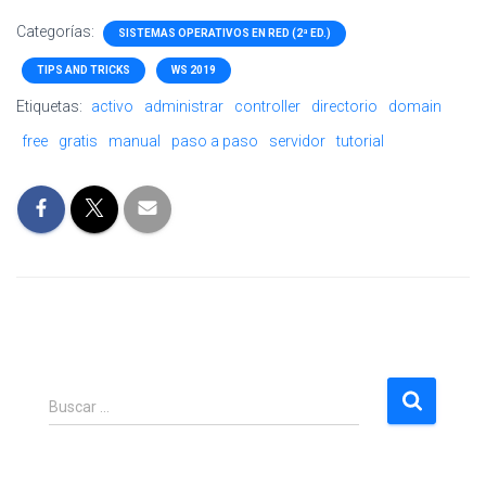
Categorías:
SISTEMAS OPERATIVOS EN RED (2ª ED.)
TIPS AND TRICKS
WS 2019
Etiquetas:
activo
administrar
controller
directorio
domain
free
gratis
manual
paso a paso
servidor
tutorial
B
Buscar …
u
s
c