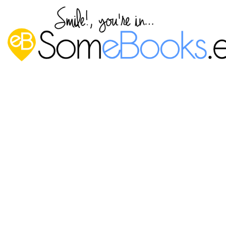
Añadir un subdominio a un
dominio existente en Windows
Server 2019 (Parte 1)
Publicado por
P. Ruiz
en
27 diciembre, 2021