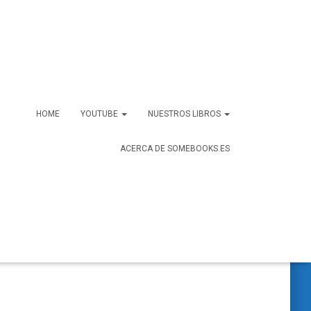
HOME
YOUTUBE
NUESTROS LIBROS
ACERCA DE SOMEBOOKS.ES
B
Buscar …
u
s
c
a