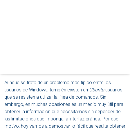
A
R
M
O
D
O
D
Administrar procesos desde la
E
N
línea de comandos de Ubuntu
A
V
14.04 LTS
E
Publicado por
P. Ruiz
en
14 julio, 2015
G
A
C
Aunque se trata de un problema más típico entre los
I
usuarios de Windows, también existen en
Ubuntu
usuarios
Ó
que se resisten a utilizar la línea de comandos. Sin
N
embargo, en muchas ocasiones es un medio muy útil para
obtener la información que necesitamos sin depender de
las limitaciones que imponga la interfaz gráfica. Por ese
motivo, hoy vamos a demostrar lo fácil que resulta obtener