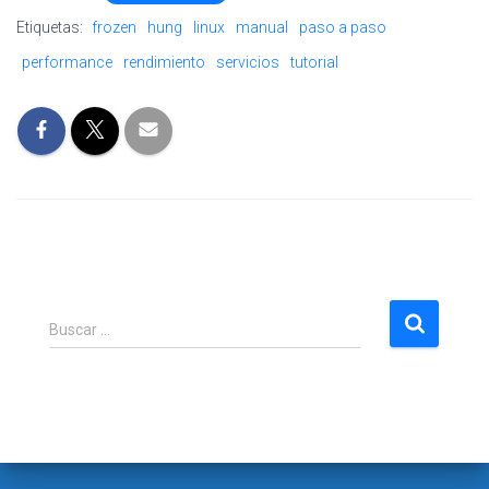
Etiquetas:
frozen
hung
linux
manual
paso a paso
performance
rendimiento
servicios
tutorial
B
Buscar …
u
s
c
a
r
: