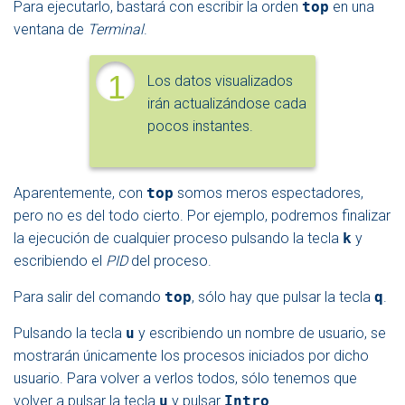
Para ejecutarlo, bastará con escribir la orden
top
en una
ventana de
Terminal
.
1
Los datos visualizados
irán actualizándose cada
pocos instantes.
Aparentemente, con
top
somos meros espectadores,
pero no es del todo cierto. Por ejemplo, podremos finalizar
la ejecución de cualquier proceso pulsando la tecla
k
y
escribiendo el
PID
del proceso.
Para salir del comando
top
, sólo hay que pulsar la tecla
q
.
Pulsando la tecla
u
y escribiendo un nombre de usuario, se
mostrarán únicamente los procesos iniciados por dicho
usuario. Para volver a verlos todos, sólo tenemos que
volver a pulsar la tecla
u
y pulsar
Intro
.