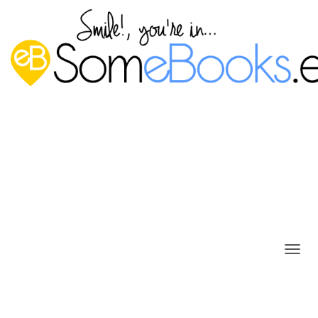
C
A
M
B
I