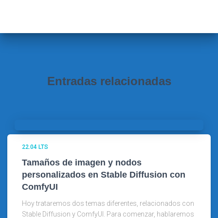
c
a
r
:
Entradas relacionadas
22.04 LTS
Tamaños de imagen y nodos
personalizados en Stable Diffusion con
ComfyUI
Hoy trataremos dos temas diferentes, relacionados con
Stable Diffusion y ComfyUI. Para comenzar, hablaremos