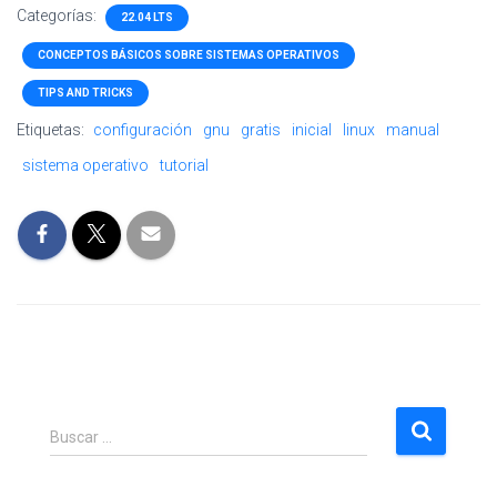
Categorías:
22.04 LTS
CONCEPTOS BÁSICOS SOBRE SISTEMAS OPERATIVOS
TIPS AND TRICKS
Etiquetas:
configuración
gnu
gratis
inicial
linux
manual
sistema operativo
tutorial
B
Buscar …
u
s