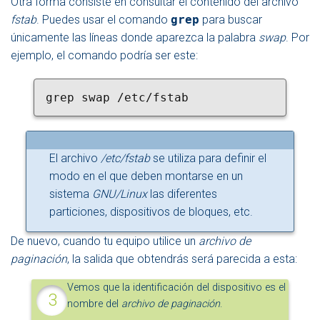
Otra forma consiste en consultar el contenido del archivo
fstab
. Puedes usar el comando
grep
para buscar
únicamente las líneas donde aparezca la palabra
swap
. Por
ejemplo, el comando podría ser este:
grep swap /etc/fstab
El archivo
/etc/fstab
se utiliza para definir el
modo en el que deben montarse en un
sistema
GNU/Linux
las diferentes
particiones, dispositivos de bloques, etc.
De nuevo, cuando tu equipo utilice un
archivo de
paginación
, la salida que obtendrás será parecida a esta:
Vemos que la identificación del dispositivo es el
nombre del
archivo de paginación
.