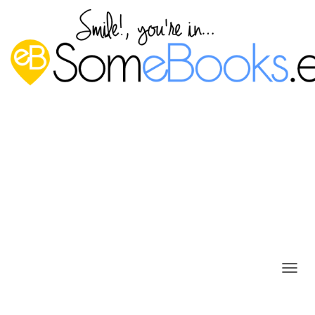
Administrar la memoria virtual en
Ubuntu 22.04 LTS
Publicado por
P. Ruiz
en
8 agosto, 2022
C
A
M
Probablemente ya sabrás que la memoria virtual es la