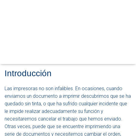
R
M
O
D
O
D
Administrar la cola de impresión
E
N
en Ubuntu 18.04 LTS
A
V
Publicado por
P. Ruiz
en
6 abril, 2020
E
G
Introducción
A
C
I
Las impresoras no son infalibles. En ocasiones, cuando
Ó
enviamos un documento a imprimir descubrimos que se ha
N
quedado sin tinta, o que ha sufrido cualquier incidente que
le impide realizar adecuadamente su función y
necesitaremos cancelar el trabajo que hemos enviado.
Otras veces, puede que se encuentre imprimiendo una
serie de documentos y necesitemos cambiar el orden,