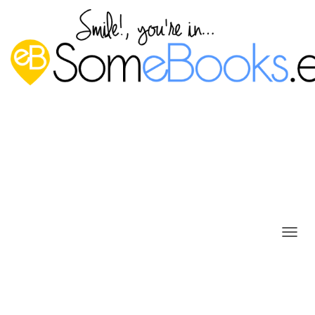
C
A
M
B
I
A