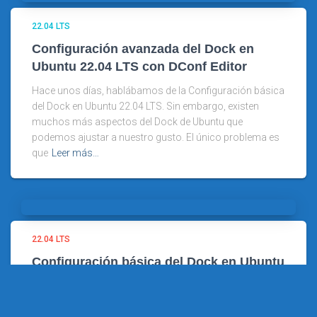
22.04 LTS
Configuración avanzada del Dock en
Ubuntu 22.04 LTS con DConf Editor
Hace unos días, hablábamos de la Configuración básica
del Dock en Ubuntu 22.04 LTS. Sin embargo, existen
muchos más aspectos del Dock de Ubuntu que
podemos ajustar a nuestro gusto. El único problema es
que
Leer más…
22.04 LTS
Configuración básica del Dock en Ubuntu
22.04 LTS6
El Dock, que suele traducirse el español como Tablero,