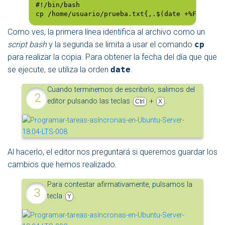
#!/bin/bash

cp /home/usuario/prueba.txt{,.$(date +%F).$(dat
Como ves, la primera línea identifica al archivo como un
script bash
y la segunda se limita a usar el comando
cp
para realizar la copia. Para obtener la fecha del día que que
se ejecute, se utiliza la orden
date
.
Cuando terminemos de escribirlo, salimos del
editor pulsando las teclas
+
.
Ctrl
X
Al hacerlo, el editor nos preguntará si queremos guardar los
cambios que hemos realizado.
Para contestar afirmativamente, pulsamos la
tecla
.
Y