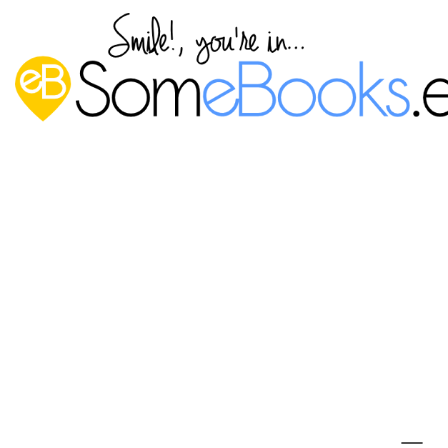
Programar tareas asíncronas en
Ubuntu Server 18.04 LTS
Publicado por
P. Ruiz
en
1 noviembre, 2019
Según el diccionario de la
Real Academia Española de la