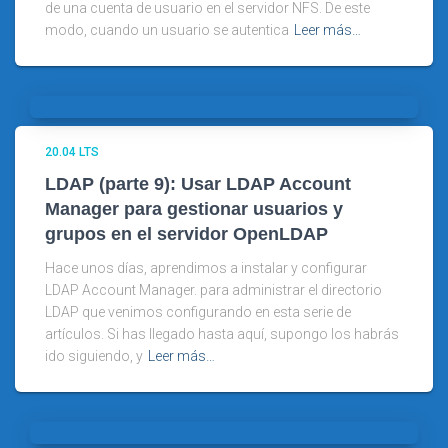
de una cuenta de usuario en el servidor NFS. De este
modo, cuando un usuario se autentica
Leer más…
20.04 LTS
LDAP (parte 9): Usar LDAP Account
Manager para gestionar usuarios y
grupos en el servidor OpenLDAP
Hace unos días, aprendimos a instalar y configurar
LDAP Account Manager. para administrar el directorio
LDAP que venimos configurando en esta serie de
artículos. Si has llegado hasta aquí, supongo los habrás
ido siguiendo, y
Leer más…