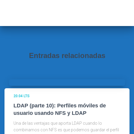
s
c
a
r
:
Entradas relacionadas
20.04 LTS
LDAP (parte 10): Perfiles móviles de
usuario usando NFS y LDAP
Una de las ventajas que aporta LDAP cuando lo
combinamos con NFS es que podemos guardar el perfil