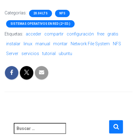
Categorías:
20.04 LTS
NFS
SISTEMAS OPERATIVOS EN RED (2ª ED.)
Etiquetas:
acceder
compartir
configuración
free
gratis
instalar
linux
manual
montar
Network File System
NFS
Server
servicios
tutorial
ubuntu
B
u