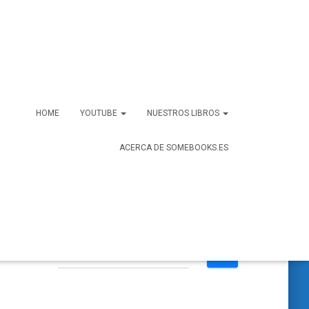
HOME
YOUTUBE
NUESTROS LIBROS
ACERCA DE SOMEBOOKS.ES
B
Buscar …
u
s
c