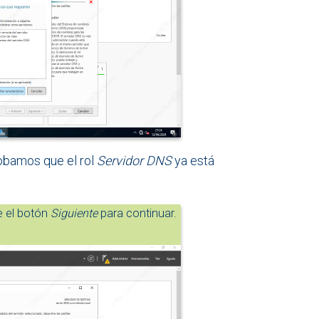
robamos que el rol
Servidor DNS
ya está
e el botón
Siguiente
para continuar.