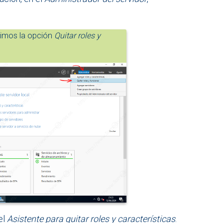
egimos la opción
Quitar roles y
el
Asistente para quitar roles y características
.