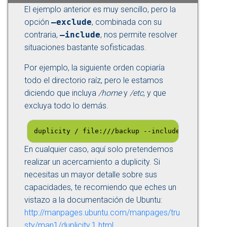
El ejemplo anterior es muy sencillo, pero la
opción
–exclude
, combinada con su
contraria,
–include
, nos permite resolver
situaciones bastante sofisticadas.
Por ejemplo, la siguiente orden copiaría
todo el directorio raíz, pero le estamos
diciendo que incluya
/home
y
/etc
, y que
excluya todo lo demás.
duplicity / file:///backup --include /home --in
En cualquier caso, aquí solo pretendemos
realizar un acercamiento a duplicity. Si
necesitas un mayor detalle sobre sus
capacidades, te recomiendo que eches un
vistazo a la documentación de Ubuntu:
http://manpages.ubuntu.com/manpages/tru
sty/man1/duplicity.1.html