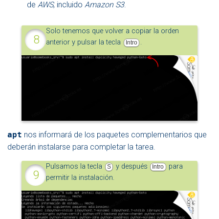
de
AWS
, incluido
Amazon S3
.
Solo tenemos que volver a copiar la orden
anterior y pulsar la tecla
.
Intro
apt
nos informará de los paquetes complementarios que
deberán instalarse para completar la tarea.
Pulsamos la tecla
y después
para
S
Intro
permitir la instalación.