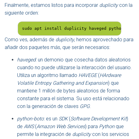
Finalmente, estamos listos para incorporar
duplicity
con la
siguiente orden:
sudo apt install duplicity haveged python-boto
Como ves, además de
duplicity
, hemos aprovechado para
añadir dos paquetes más, que serán necesarios:
haveged
: un demonio que cosecha datos aleatorios
cuando no puede utilizarse la interacción del usuario.
Utiliza un algoritmo llamado
HAVEGE
(
HArdware
Volatile Entropy Gathering and Expansion
) que
mantiene 1 millón de bytes aleatorios de forma
constante para el sistema. Su uso está relacionado
con la generación de claves
GPG
.
python-boto
: es un
SDK
(
Software Development Kit
)
de
AWS
(
Amazon Web Services
) para
Python
que
permite la integración de
duplicity
con los servicios