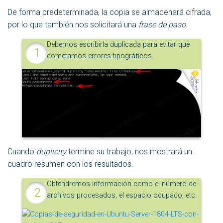
De forma predeterminada, la copia se almacenará cifrada,
por lo que también nos solicitará una
frase de paso
.
Debemos escribirla duplicada para evitar que
cometamos errores tipográficos.
Cuando
duplicity
termine su trabajo, nos mostrará un
cuadro resumen con los resultados.
Obtendremos información como el número de
archivos procesados, el espacio ocupado, etc.