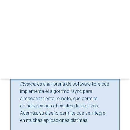
seguridad, disponible para la línea de comandos. Está
E
G
escrita en
Python
, usando herramientas como librsync y
A
GnuPG.
C
I
Los archivos obtenidos se encuentran en formato tar y, si
Ó
N
lo creemos oportuno, pueden estar cifrados. Además,
permite realizar copias incrementales que nos permite
ahorrar espacio (algo importante cuando usamos
almacenamiento en la nube, como Google Drive, S3 o
servidores FTP).
librsync
es una librería de software libre que
implementa el algoritmo rsync para
almacenamiento remoto, que permite
actualizaciones eficientes de archivos.
Además, su diseño permite que se integre
en muchas aplicaciones distintas.