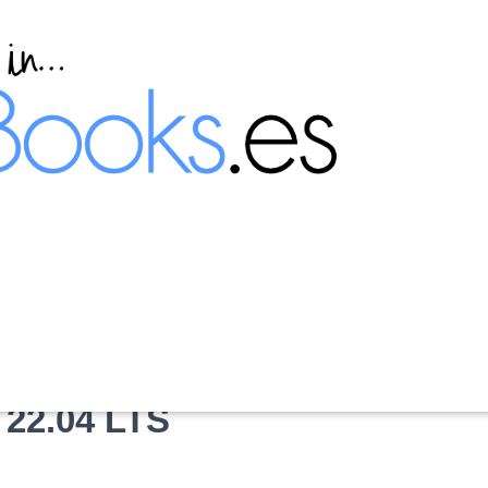
s del sistema con gnome-
 22.04 LTS