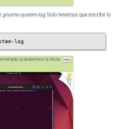
ar
gnome-system-log
. Solo tenemos que escribir lo
stem-log
rminado pulsaremos la tecla
.
Intro