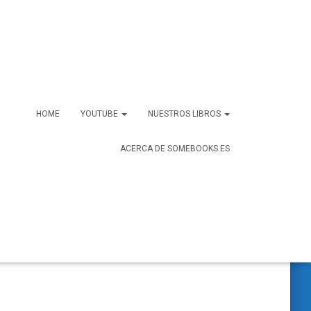
HOME
YOUTUBE
NUESTROS LIBROS
ACERCA DE SOMEBOOKS.ES
B
Buscar …
u
s
c
a