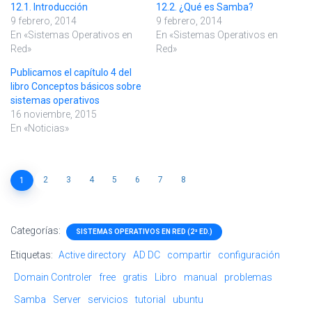
12.1. Introducción
12.2. ¿Qué es Samba?
9 febrero, 2014
9 febrero, 2014
En «Sistemas Operativos en
En «Sistemas Operativos en
Red»
Red»
Publicamos el capítulo 4 del
libro Conceptos básicos sobre
sistemas operativos
16 noviembre, 2015
En «Noticias»
2
3
4
5
6
7
8
1
Categorías:
SISTEMAS OPERATIVOS EN RED (2ª ED.)
Etiquetas:
Active directory
AD DC
compartir
configuración
Domain Controler
free
gratis
Libro
manual
problemas
Samba
Server
servicios
tutorial
ubuntu