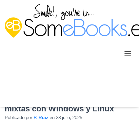
C
A
M
B
I
A
R
Capítulo 7: Integración de redes
M
O
mixtas con Windows y Linux
D
O
Publicado por
P. Ruiz
en
28 julio, 2025
D
E
N