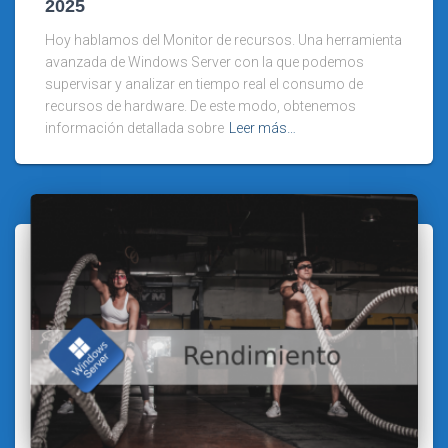
2025
Hoy hablamos del Monitor de recursos. Una herramienta
avanzada de Windows Server con la que podemos
supervisar y analizar en tiempo real el consumo de
recursos de hardware. De este modo, obtenemos
información detallada sobre
Leer más…