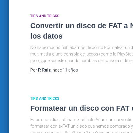
TIPS AND TRICKS
Convertir un disco de FAT a
los datos
No hace mucho hablábamos de cómo Formatear un dis
multimedia o una consola de juegos (como la PlayStat
pero, ¿qué sucede cuando cambias de consola o de re
Por
P. Ruiz
, hace
11 años
TIPS AND TRICKS
Formatear un disco con FAT
Hace unos días, al final del artículo Añadir un nuev
formatear con exFAT un disco que hemos comprado y v
como la consola PlayStation 3 de Sony, que sólo son 