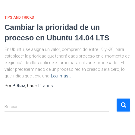
TIPS AND TRICKS
Cambiar la prioridad de un
proceso en Ubuntu 14.04 LTS
En Ubuntu, se asigna un valor, comprendido entre 19 y -20, para
establecer la prioridad que tendrá cada proceso en el momento de
elegir cuál de ellos obtiene el turno para utilizar el procesador. El
valor predeterminado de un proceso recién creado será cero, lo
que indica que tiene una
Leer más…
Por
P. Ruiz
, hace
11 años
B
Buscar …
u
s
c
a