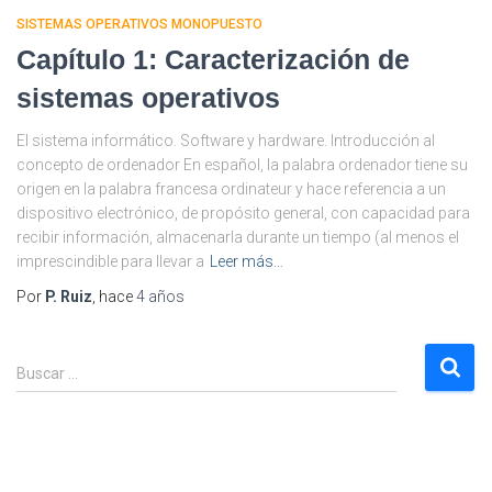
SISTEMAS OPERATIVOS MONOPUESTO
Capítulo 1: Caracterización de
sistemas operativos
El sistema informático. Software y hardware. Introducción al
concepto de ordenador En español, la palabra ordenador tiene su
origen en la palabra francesa ordinateur y hace referencia a un
dispositivo electrónico, de propósito general, con capacidad para
recibir información, almacenarla durante un tiempo (al menos el
imprescindible para llevar a
Leer más…
Por
P. Ruiz
, hace
4 años
B
Buscar …
u
s
c
a
r