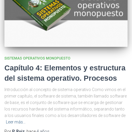
SISTEMAS OPERATIVOS MONOPUESTO
Capítulo 4: Elementos y estructura
del sistema operativo. Procesos
Introducción al concepto de sistema operativo Como vimos en el
primer capítulo, el software de sistema, también llamado software
de base, es el conjunto de software que se encarga de gestionar
los recursos hardware del sistema informático, separando tanto
a los usuarios finales como a los desarrolladores de software de
Leer más…
Por
P. Ruiz
, hace
4 años