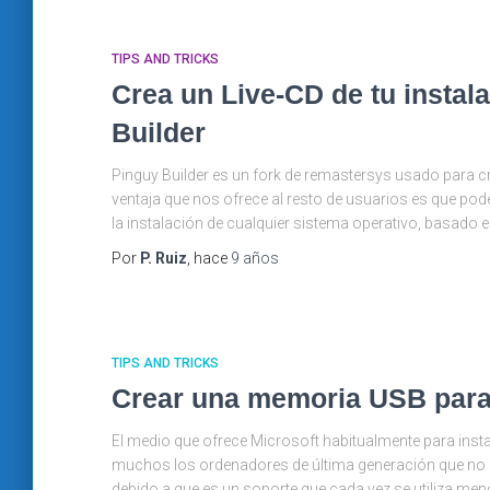
TIPS AND TRICKS
Crea un Live-CD de tu instal
Builder
Pinguy Builder es un fork de remastersys usado para cre
ventaja que nos ofrece al resto de usuarios es que pode
la instalación de cualquier sistema operativo, basado 
Por
P. Ruiz
, hace
9 años
TIPS AND TRICKS
Crear una memoria USB para
El medio que ofrece Microsoft habitualmente para inst
muchos los ordenadores de última generación que no 
debido a que es un soporte que cada vez se utiliza me