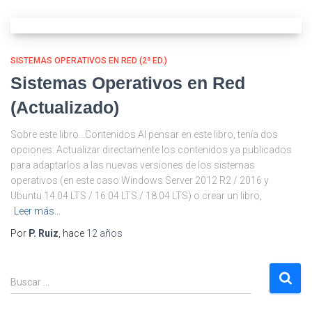
SISTEMAS OPERATIVOS EN RED (2ª ED.)
Sistemas Operativos en Red
(Actualizado)
Sobre este libro…Contenidos Al pensar en este libro, tenía dos
opciones: Actualizar directamente los contenidos ya publicados
para adaptarlos a las nuevas versiones de los sistemas
operativos (en este caso Windows Server 2012 R2 / 2016 y
Ubuntu 14.04 LTS / 16.04 LTS / 18.04 LTS) o crear un libro,
Leer más…
Por
P. Ruiz
, hace
12 años
B
Buscar …
u
s