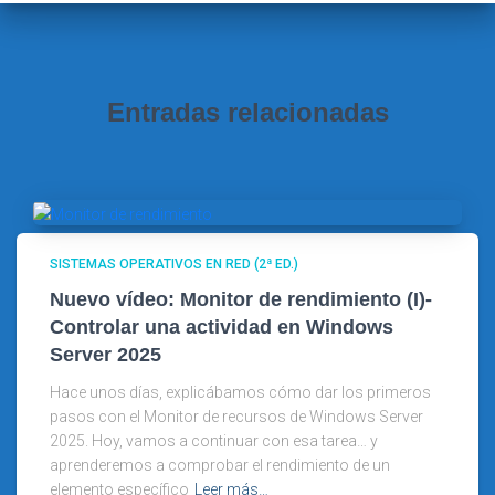
:
Entradas relacionadas
SISTEMAS OPERATIVOS EN RED (2ª ED.)
Nuevo vídeo: Monitor de rendimiento (I)-
Controlar una actividad en Windows
Server 2025
Hace unos días, explicábamos cómo dar los primeros
pasos con el Monitor de recursos de Windows Server
2025. Hoy, vamos a continuar con esa tarea… y
aprenderemos a comprobar el rendimiento de un
elemento específico
Leer más…