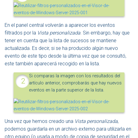
A
V
E
G
En el panel central volverán a aparecer los eventos
A
filtrados por la
Vista personalizada
. Sin embargo, hay que
C
tener en cuenta que la lista de sucesos se mantiene
I
Ó
actualizada. Es decir, si se ha producido algún nuevo
N
evento de este tipo desde la última vez que se consultó,
este también aparecerá recogido en la lista.
Si comparas la imagen con los resultados del
artículo anterior, comprobarás que hay nuevos
eventos en la parte superior de la lista.
Una vez que hemos creado una
Vista personalizada
,
podemos guardarla en un archivo externo para utilizarla en
otro equipo (o usarla a modo de copia de seguridad en el