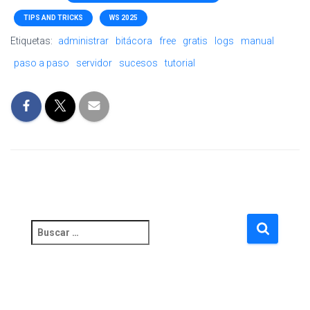
TIPS AND TRICKS
WS 2025
Etiquetas:
administrar
bitácora
free
gratis
logs
manual
paso a paso
servidor
sucesos
tutorial
B
u
s
c
a
r