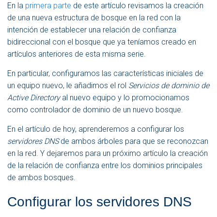
E
En la
primera parte
de este artículo revisamos la creación
N
de una nueva estructura de bosque en la red con la
A
intención de establecer una relación de confianza
V
E
bidireccional con el bosque que ya teníamos creado en
G
artículos anteriores de esta misma serie.
A
C
En particular, configuramos las características iniciales de
I
un equipo nuevo, le añadimos el rol
Servicios de dominio de
Ó
N
Active Directory
al nuevo equipo y lo promocionamos
como controlador de dominio de un nuevo bosque.
En el artículo de hoy, aprenderemos a configurar los
servidores DNS
de ambos árboles para que se reconozcan
en la red. Y dejaremos para un próximo artículo la creación
de la relación de confianza entre los dominios principales
de ambos bosques.
Configurar los servidores DNS