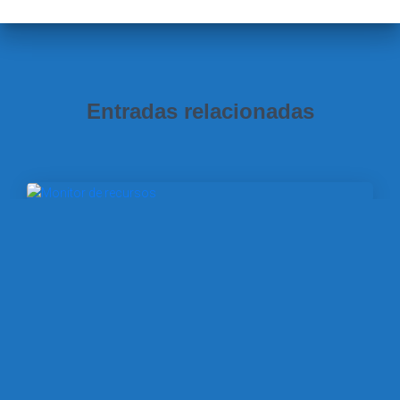
Entradas relacionadas
SISTEMAS OPERATIVOS EN RED (2ª ED.)
Nuevo vídeo: Primeros pasos con el
Monitor de recursos de Windows Server
2025
Hoy hablamos del Monitor de recursos. Una herramienta
avanzada de Windows Server con la que podemos
supervisar y analizar en tiempo real el consumo de
recursos de hardware. De este modo, obtenemos