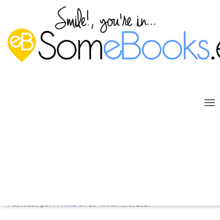
C
A
M
B
I
Relaciones de confianza con
A
R
dominios de otros bosques en
M
O
Windows Server 2016 (Parte 2)
D
Publicado por
P. Ruiz
en
10 noviembre, 2017
O
D