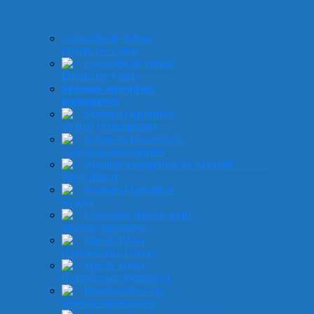
Colección de fichas:
Infantil de 3 años
Colección de fichas:
Infantil de 4 años
Sistemas operativos
monopuesto
Sistemas Operativos
en Red (Actualizado)
Scripts en PowerShell:
Guia para principiantes
Aprende a programar en Android:
Nivel básico
Sistemas Operativos
en Red
Conceptos básicos sobre
sistemas operativos
Tips & Tricks
(Edición para Linux)
Tips & Tricks
(Edición para Windows)
Introducción a las
redes de ordenadores