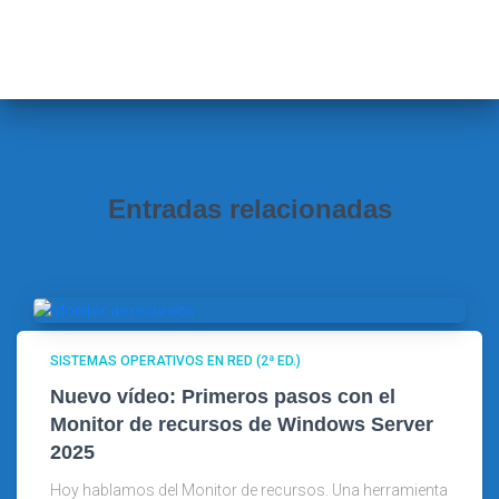
s
c
a
r
:
Entradas relacionadas
SISTEMAS OPERATIVOS EN RED (2ª ED.)
Nuevo vídeo: Primeros pasos con el
Monitor de recursos de Windows Server
2025
Hoy hablamos del Monitor de recursos. Una herramienta