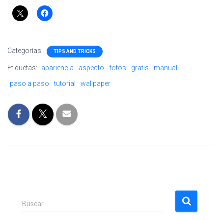
Categorías:
TIPS AND TRICKS
Etiquetas:
apariencia
aspecto
fotos
gratis
manual
paso a paso
tutorial
wallpaper
B
Buscar …
u