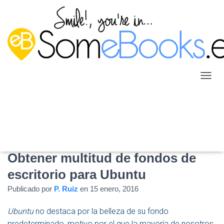
C
A
M
B
I
A
R
M
Obtener multitud de fondos de
O
D
escritorio para Ubuntu
O
D
Publicado por
P. Ruiz
en
15 enero, 2016
E
N
Ubuntu
no destaca por la belleza de su fondo
A
predeterminado, motivo por el que la mayoría de nosotros