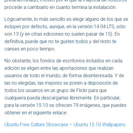
V
procede a cambiarlo en cuanto termina la instalación.
E
G
A
Lógicamente, lo más sencillo es elegir alguno de los que se
C
incluyen por defecto, aunque, en la versión 14.04 LTS, sólo
I
son 13 (y en otras ediciones no suelen pasar de 15). En
Ó
N
definitiva, puede que no te gusten todos y del resto te
canses en poco tiempo.
No obstante, los fondos de escritorios incluidos en cada
edición se eligen entre las aportaciones que realizan
usuarios de todo el mundo, de forma desinteresada. Y de
las no elegidas, las mejores se ponen a disposición de
todos los usuarios en un grupo de Flickr para que
cualquiera pueda descargarlas libremente. En particular,
para la versión 15.10 se ofrecen 79 imágenes, que puedes
obtener en el siguiente enlace:
Ubuntu Free Culture Showcase – Ubuntu 15.10 Wallpapers