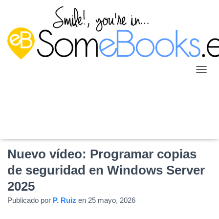
C
A
M
B
I
A
R
M
Nuevo vídeo: Programar copias
O
D
de seguridad en Windows Server
O
D
2025
E
N
Publicado por
P. Ruiz
en
25 mayo, 2026
A
V