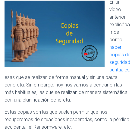
En un
E
vídeo
G
A
anterior
C
explicába
I
mos
Ó
N
cómo
hacer
copias de
seguridad
puntuales
;
esas que se realizan de forma manual y sin una pauta
concreta. Sin embargo, hoy nos vamos a centrar en las
más habituales, las que se realizan de manera sistemática
con una planificación concreta.
Estas copias son las que suelen permitir que nos
recuperemos de situaciones inesperadas, como la pérdida
accidental, el Ransomware, etc.