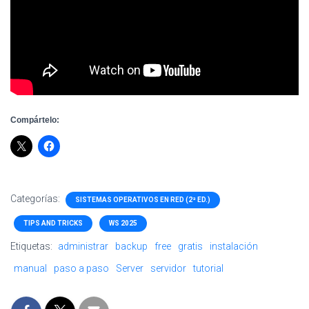
Compártelo:
Categorías:
SISTEMAS OPERATIVOS EN RED (2ª ED.)
TIPS AND TRICKS
WS 2025
Etiquetas:
administrar
backup
free
gratis
instalación
manual
paso a paso
Server
servidor
tutorial