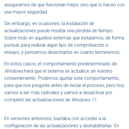
E
aseguramos de que funcionan mejor, sino que lo hacen con
N
una mayor seguridad.
A
V
Sin embargo, en ocasiones, la instalación de
E
actualizaciones puede resultar una pérdida de tiempo.
G
A
Sobre todo en aquellos sistemas que instalamos, de forma
C
puntual, para realizar algún tipo de comprobación o
I
ensayo, y pensamos desecharlos en cuanto terminemos.
Ó
N
En estos casos, el comportamiento predeterminado de
Windows
hará que el sistema se actualice sin nuestro
consentimiento. Podemos ajustar este comportamiento,
para que nos pregunte antes de iniciar el proceso, pero hoy
vamos a ser más radicales y vamos a desactivar por
completo las actualizaciones de
Windows 11
.
En versiones anteriores, bastaba con acceder a la
configuración de las actualizaciones y deshabilitarlas. En