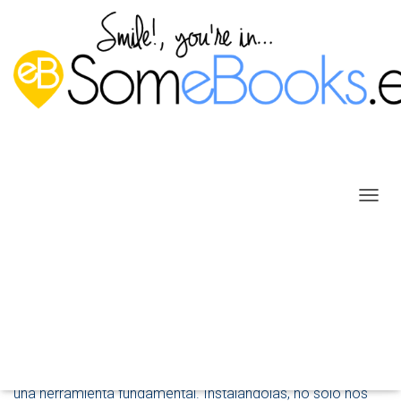
C
A
M
B
Deshabilitar por completo las
I
A
actualizaciones de Windows 11
R
M
Publicado por
P. Ruiz
en
22 septiembre, 2022
O
D
En todos los sistemas operativos, las actualizaciones son
O
una herramienta fundamental. Instalándolas, no sólo nos
D