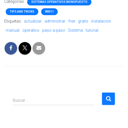
Categorías:
SISTEMAS OPERATIVOS MONOPUESTO
TIPS AND TRICKS
WIN11
Etiquetas:
actualizar
administrar
free
gratis
instalación
manual
operativo
paso a paso
Sistema
tutorial
B
Buscar …
u
s
c
a