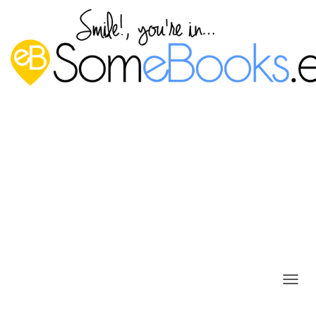
Crear una nueva máquina en
VirtualBox desde la línea de
comandos
C
Publicado por
P. Ruiz
en
30 octubre, 2017
A