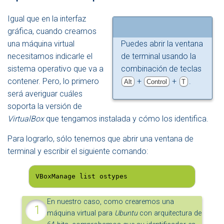
Igual que en la interfaz
gráfica, cuando creamos
una máquina virtual
Puedes abrir la ventana
necesitamos indicarle el
de terminal usando la
sistema operativo que va a
combinación de teclas
contener. Pero, lo primero
+
+
.
Alt
Control
T
será averiguar cuáles
soporta la versión de
VirtualBox
que tengamos instalada y cómo los identifica.
Para lograrlo, sólo tenemos que abrir una ventana de
terminal y escribir el siguiente comando:
VBoxManage list ostypes
En nuestro caso, como crearemos una
máquina virtual para
Ubuntu
con arquitectura de