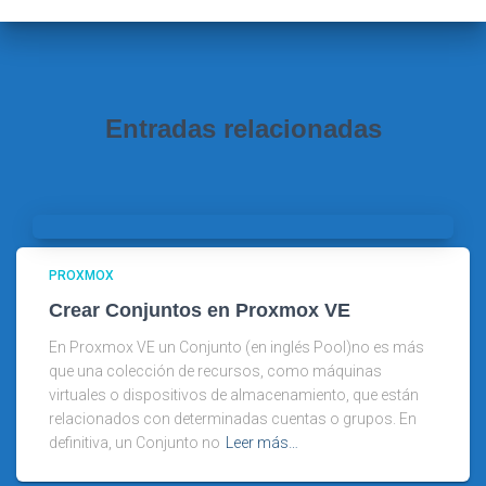
:
Entradas relacionadas
PROXMOX
Crear Conjuntos en Proxmox VE
En Proxmox VE un Conjunto (en inglés Pool)no es más
que una colección de recursos, como máquinas
virtuales o dispositivos de almacenamiento, que están
relacionados con determinadas cuentas o grupos. En
definitiva, un Conjunto no
Leer más…