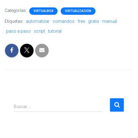
Categorías:
VIRTUALBOX
VIRTUALIZACIÓN
Etiquetas:
automatizar
comandos
free
gratis
manual
paso a paso
script
tutorial
B
Buscar …
u
s
c
a
r