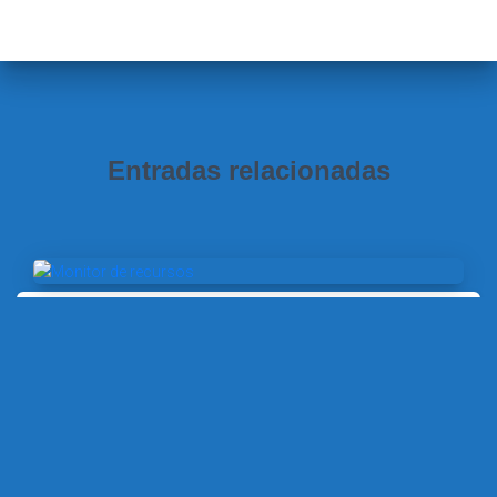
Entradas relacionadas
SISTEMAS OPERATIVOS EN RED (2ª ED.)
Nuevo vídeo: Primeros pasos con el
Monitor de recursos de Windows Server
2025
Hoy hablamos del Monitor de recursos. Una herramienta
avanzada de Windows Server con la que podemos