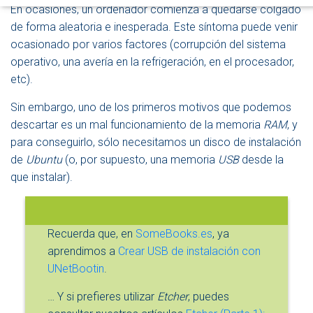
D
En ocasiones, un ordenador comienza a quedarse colgado
E
de forma aleatoria e inesperada. Este síntoma puede venir
N
ocasionado por varios factores (corrupción del sistema
A
V
operativo, una avería en la refrigeración, en el procesador,
E
etc).
G
A
Sin embargo, uno de los primeros motivos que podemos
C
I
descartar es un mal funcionamiento de la memoria
RAM
, y
Ó
para conseguirlo, sólo necesitamos un disco de instalación
N
de
Ubuntu
(o, por supuesto, una memoria
USB
desde la
que instalar).
Recuerda que, en
SomeBooks.es
, ya
aprendimos a
Crear USB de instalación con
UNetBootin
.
… Y si prefieres utilizar
Etcher
, puedes