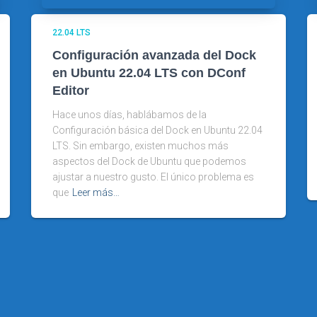
22.04 LTS
Configuración avanzada del Dock
en Ubuntu 22.04 LTS con DConf
Editor
Hace unos días, hablábamos de la
Configuración básica del Dock en Ubuntu 22.04
LTS. Sin embargo, existen muchos más
aspectos del Dock de Ubuntu que podemos
ajustar a nuestro gusto. El único problema es
que
Leer más…