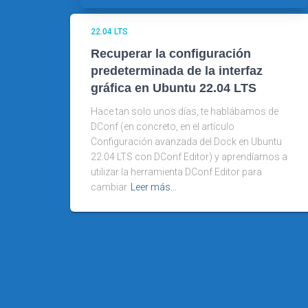
22.04 LTS
Recuperar la configuración
predeterminada de la interfaz
gráfica en Ubuntu 22.04 LTS
Hace tan solo unos días, te hablábamos de
DConf (en concreto, en el artículo
Configuración avanzada del Dock en Ubuntu
22.04 LTS con DConf Editor) y aprendíamos a
utilizar la herramienta DConf Editor para
cambiar
Leer más…