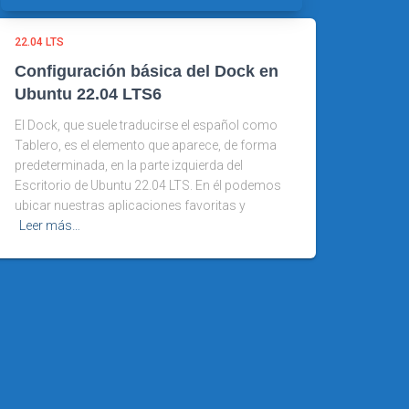
22.04 LTS
Configuración básica del Dock en
Ubuntu 22.04 LTS6
El Dock, que suele traducirse el español como
Tablero, es el elemento que aparece, de forma
predeterminada, en la parte izquierda del
Escritorio de Ubuntu 22.04 LTS. En él podemos
ubicar nuestras aplicaciones favoritas y
Leer más…