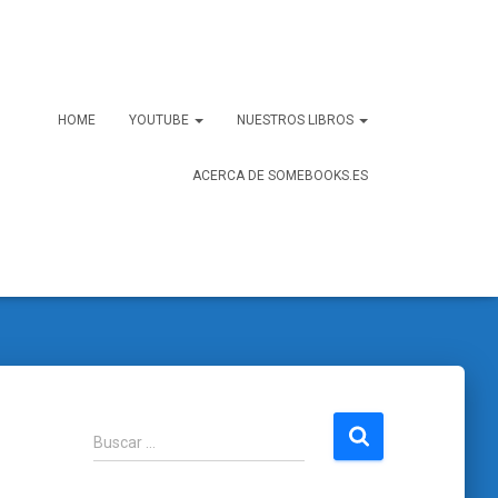
HOME
YOUTUBE
NUESTROS LIBROS
ACERCA DE SOMEBOOKS.ES
B
Buscar …
u
s