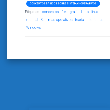
CONCEPTOS BÁSICOS SOBRE SISTEMAS OPERATIVOS
Etiquetas:
conceptos
free
gratis
Libro
linux
manual
Sistemas operativos
teoría
tutorial
ubunt
Windows