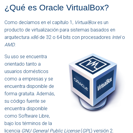
E
¿Qué es Oracle VirtualBox?
G
A
C
Como decíamos en el capítulo 1,
VirtualBox
es un
I
producto de virtualización para sistemas basados en
Ó
N
arquitectura
x86
de 32 o 64 bits con procesadores
Intel
o
AMD
.
Su uso se encuentra
orientado tanto a
usuarios domésticos
como a empresas y se
encuentra disponible de
forma gratuita. Además,
su código fuente se
encuentra disponible
como Software Libre,
bajo los términos de la
licencia
GNU General Public License
(
GPL
) versión 2.