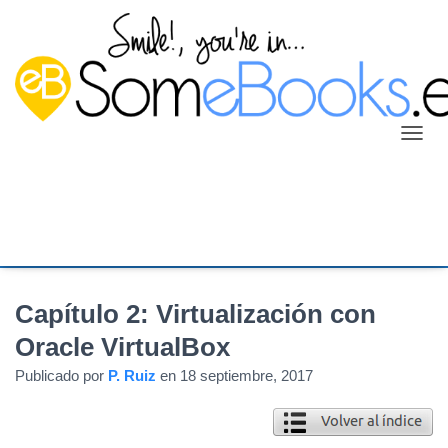
C
A
M
B
I
A
R
M
O
Capítulo 2: Virtualización con
D
O
Oracle VirtualBox
D
Publicado por
P. Ruiz
en
18 septiembre, 2017
E
N
A
V