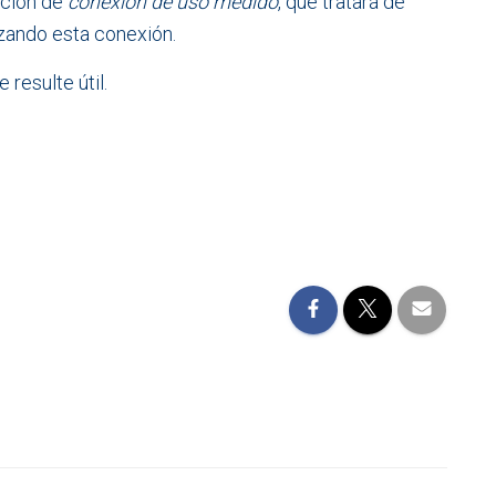
pción de
conexión de uso medido
, que tratará de
izando esta conexión.
resulte útil.