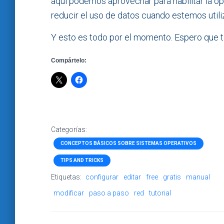
aquí podemos aprovechar para habilitar la o
reducir el uso de datos cuando estemos util
Y esto es todo por el momento. Espero que te 
Compártelo:
Categorías:
CONCEPTOS BÁSICOS SOBRE SISTEMAS OPERATIVOS
TIPS AND TRICKS
Etiquetas:
configurar
editar
free
gratis
manual
modificar
paso a paso
red
tutorial