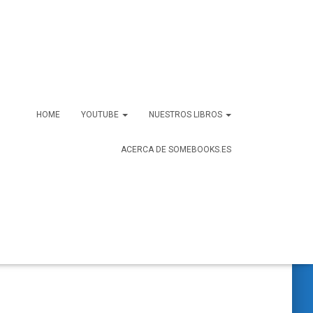
HOME
YOUTUBE
NUESTROS LIBROS
ACERCA DE SOMEBOOKS.ES
B
Buscar …
u
s
c
a