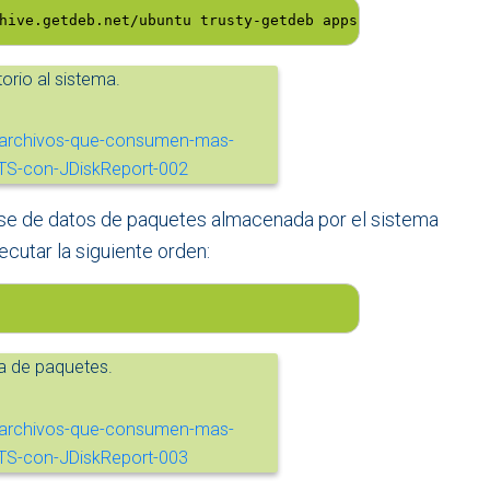
hive.getdeb.net/ubuntu trusty-getdeb apps" >> /etc/apt/s
orio al sistema.
ase de datos de paquetes almacenada por el sistema
ecutar la siguiente orden:
ta de paquetes.