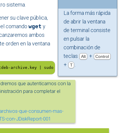
ro sistema.
La forma más rápida
ener su clave pública,
de abrir la ventana
n el comando
wget
y
de terminal consiste
Alcanzaremos ambos
en pulsar la
te orden en la ventana
combinación de
teclas
+
Alt
Control
+
.
T
tdeb-archive.key | sudo apt-key add -
dremos que autenticarnos con la
nistración para completar el