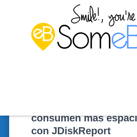
Averiguar las carpeta
consumen más espaci
con JDiskReport