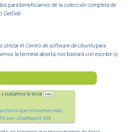
dos para beneficiarnos de la colección completa de
io
GetDeb
.
 utilizar el
Centro de software de Ubuntu
para
emos la terminal abierta, nos bastará con escribir (o
 y pulsamos la tecla
.
Intro
nte, no tenemos que preocuparnos de tener