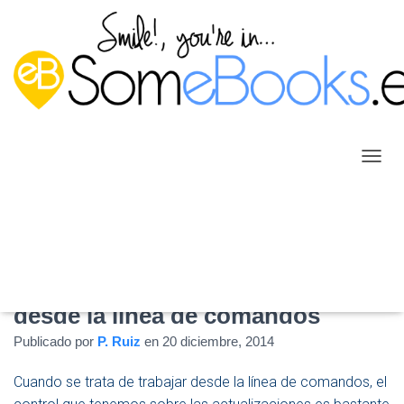
C
A
M
B
I
A
R
Actualizar Ubuntu 14.04 LTS
M
O
desde la linea de comandos
D
Publicado por
P. Ruiz
en
20 diciembre, 2014
O
D
E
Cuando se trata de trabajar desde la línea de comandos, el
N