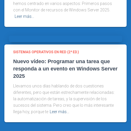
hemos centrado en varios aspectos: Primeros pasos
con el Monitor de recursos de Windows Server 2025.
Leer más…
SISTEMAS OPERATIVOS EN RED (2ª ED.)
Nuevo vídeo: Programar una tarea que
responda a un evento en Windows Server
2025
Llevamos unos días hablando de dos cuestiones
diferentes, pero que están estrechamente relacionadas:
la automatización de tareas, y la supervisión de los
sucesos del sistema. Pero creo que lo más interesante
llega hoy, porque te
Leer más…