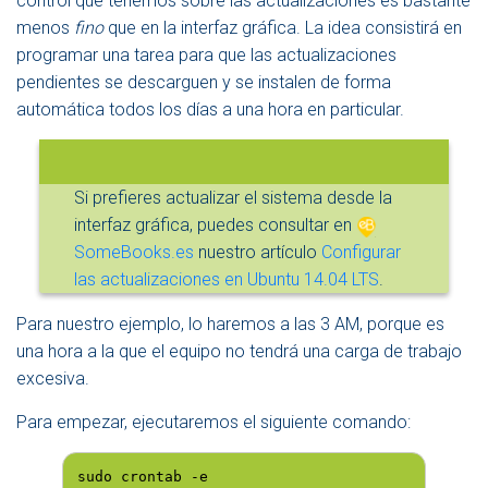
control que tenemos sobre las actualizaciones es bastante
A
menos
fino
que en la interfaz gráfica. La idea consistirá en
V
E
programar una tarea para que las actualizaciones
G
pendientes se descarguen y se instalen de forma
A
automática todos los días a una hora en particular.
C
I
Ó
N
Si prefieres actualizar el sistema desde la
interfaz gráfica, puedes consultar en
SomeBooks.es
nuestro artículo
Configurar
las actualizaciones en Ubuntu 14.04 LTS
.
Para nuestro ejemplo, lo haremos a las 3 AM, porque es
una hora a la que el equipo no tendrá una carga de trabajo
excesiva.
Para empezar, ejecutaremos el siguiente comando:
sudo crontab -e