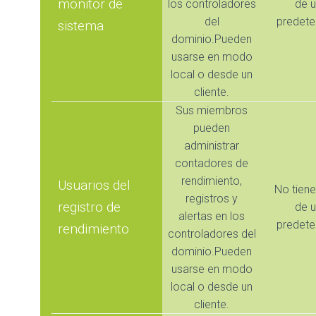
monitor de
los controladores
de u
del
predete
sistema
dominio.Pueden
usarse en modo
local o desde un
cliente.
Sus miembros
pueden
administrar
contadores de
rendimiento,
Usuarios del
No tien
registros y
registro de
de u
alertas en los
predete
rendimiento
controladores del
dominio.Pueden
usarse en modo
local o desde un
cliente.