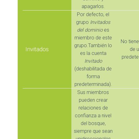
apagarlos.
Por defecto, el
grupo
Invitados
del dominio
es
miembro de este
No tien
grupo.También lo
Invitados
de u
es la cuenta
predete
Invitado
(deshabilitada de
forma
predeterminada).
Sus miembros
pueden crear
relaciones de
confianza a nivel
del bosque,
siempre que sean
unidireccionales