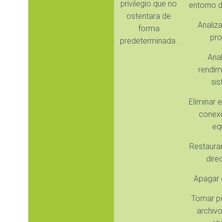
privilegio que no
entorno d
ostentara de
Analiza
forma
pr
predeterminada.
Anal
rendim
si
Eliminar 
conexi
eq
Restaurar
dire
Apagar 
Tomar p
archivo