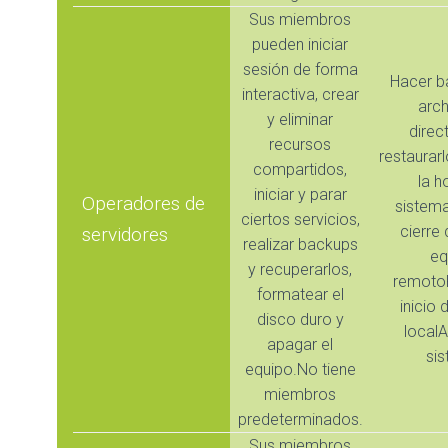
Sus miembros
pueden iniciar
sesión de forma
Hacer b
interactiva, crear
arch
y eliminar
direct
recursos
restaurar
compartidos,
la h
iniciar y parar
Operadores de
sistema
ciertos servicios,
cierre
servidores
realizar backups
eq
y recuperarlos,
remotoP
formatear el
inicio 
disco duro y
localA
apagar el
si
equipo.No tiene
miembros
predeterminados.
Sus miembros