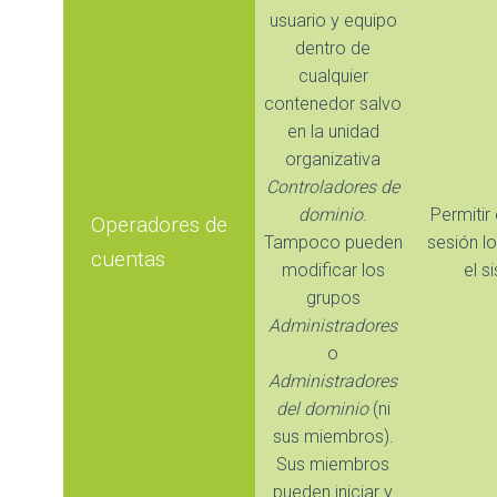
usuario y equipo
dentro de
cualquier
contenedor salvo
en la unidad
organizativa
Controladores de
dominio
.
Permitir 
Operadores de
Tampoco pueden
sesión l
cuentas
modificar los
el s
grupos
Administradores
o
Administradores
del dominio
(ni
sus miembros).
Sus miembros
pueden iniciar y