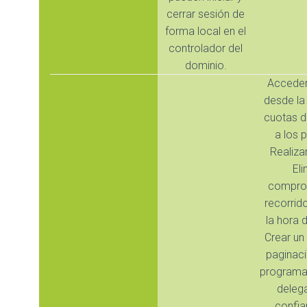
cerrar sesión de
forma local en el
controlador del
dominio.
Acceder
desde la 
cuotas 
a los 
Realiza
Eli
compro
recorrid
la hora 
Crear un
paginac
programas
deleg
confia