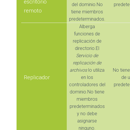
escritorio
del dominio.No
predete
remoto
tiene miembros
predeterminados.
Alberga
funciones de
replicación de
directorio.El
Servicio de
replicación de
archivos
lo utiliza
No tien
Replicador
en los
de u
controladores del
predete
dominio.No tiene
miembros
predeterminados
y no debe
asignarse
ninguno.