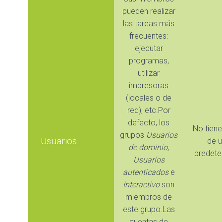
pueden realizar
las tareas más
frecuentes:
ejecutar
programas,
utilizar
impresoras
(locales o de
red), etc.Por
defecto, los
No tien
grupos
Usuarios
Usuarios
de u
de dominio
,
predete
Usuarios
autenticados
e
Interactivo
son
miembros de
este grupo.Las
cuentas de