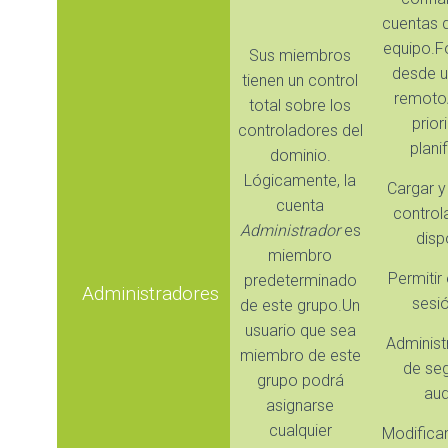
cuentas d
equipo.Fo
Sus miembros
desde u
tienen un control
remoto
total sobre los
prior
controladores del
plani
dominio.
Lógicamente, la
Cargar y
cuenta
control
Administrador
es
disp
miembro
Permitir 
predeterminado
Administradores
sesió
de este grupo.Un
usuario que sea
Administr
miembro de este
de seg
grupo podrá
aud
asignarse
cualquier
Modificar