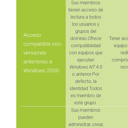
Sus miembros
tienen acceso de
lectura a todos
los usuarios y
grupos del
Acceso
dominio.Ofrece
Tener ac
compatible con
compatibilidad
equipo
versiones
con equipos que
red
ejecuten
compro
anteriores a
Windows NT
4.0
rec
Windows 2000
o anterior.Por
defecto, la
identidad Todos
es miembro de
este grupo.
Sus miembros
pueden
administrar, crear,