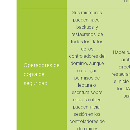
ob
Sus miembros
pueden hacer
backups, y
restaurarlos, de
todos los datos
de los
Hacer b
controladores del
arch
dominio, aunque
Operadores de
direct
no tengan
copia de
restaurar
permisos de
el inici
seguridad
lectura o
localA
escritura sobre
si
ellos.También
pueden iniciar
sesión en los
controladores de
dominio y