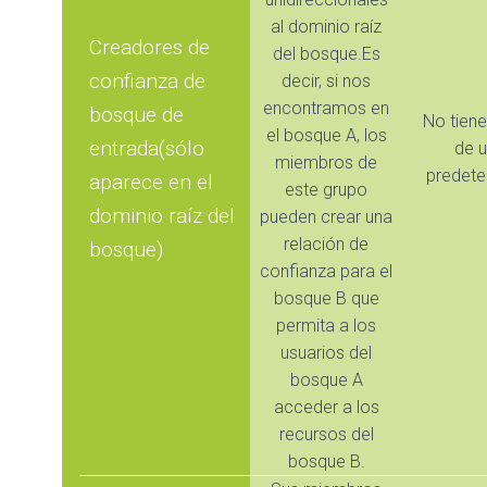
al dominio raíz
Creadores de
del bosque.Es
confianza de
decir, si nos
encontramos en
bosque de
No tien
el bosque A, los
entrada(sólo
de u
miembros de
predete
aparece en el
este grupo
dominio raíz del
pueden crear una
relación de
bosque)
confianza para el
bosque B que
permita a los
usuarios del
bosque A
acceder a los
recursos del
bosque B.