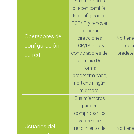
Sus miembros
pueden cambiar
la configuración
TCP/IP y renovar
o liberar
Operadores de
direcciones
No tien
configuración
TCP/IP en los
de u
controladores del
predete
de red
dominio.De
forma
predeterminada,
no tiene ningún
miembro.
Sus miembros
pueden
comprobar los
valores de
Usuarios del
rendimiento de
No tien