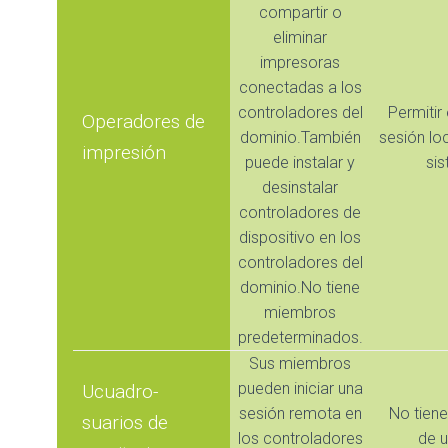
compartir o
eliminar
impresoras
conectadas a los
controladores del
Permitir 
Operadores de
dominio.También
sesión lo
impresión
puede instalar y
si
desinstalar
controladores de
dispositivo en los
controladores del
dominio.No tiene
miembros
predeterminados.
Sus miembros
pueden iniciar una
Ucuadro-
sesión remota en
No tien
suarios de
los controladores
de u