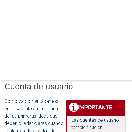
de una red, es el control de los usuarios, grupos y equipos.
Por ello, debemos aprender cómo crearlos, modificarlos,
organizarlos y, si llega el caso, eliminarlos.
Además, deberemos asignar privilegios para cada uno de
ellos, de modo que podamos establecer en qué medida y
bajo qué condiciones podrán beneficiarse de los recursos
de la red.
Este objetivo lo cubriremos, en parte durante el presente
capítulo, pero seguiremos completándolo en el siguiente.
Cuenta de usuario
Como ya comentábamos
en el capítulo anterior, una
de las primeras ideas que
Las cuentas de usuario
deben quedar claras cuando
también suelen
hablamos de cuentas de