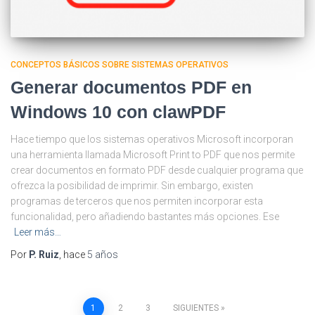
CONCEPTOS BÁSICOS SOBRE SISTEMAS OPERATIVOS
Generar documentos PDF en
Windows 10 con clawPDF
Hace tiempo que los sistemas operativos Microsoft incorporan
una herramienta llamada Microsoft Print to PDF que nos permite
crear documentos en formato PDF desde cualquier programa que
ofrezca la posibilidad de imprimir. Sin embargo, existen
programas de terceros que nos permiten incorporar esta
funcionalidad, pero añadiendo bastantes más opciones. Ese
Leer más…
Por
P. Ruiz
, hace
5 años
Paginación
1
2
3
SIGUIENTES