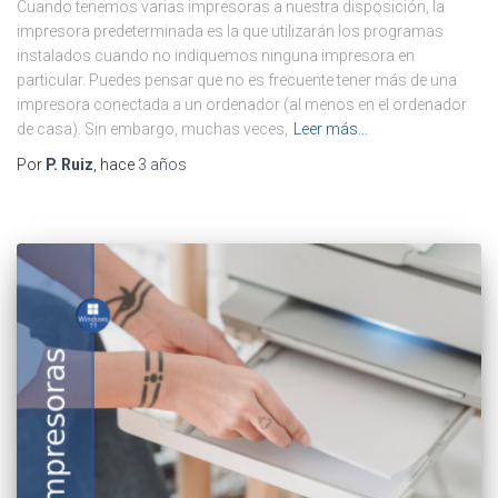
Cuando tenemos varias impresoras a nuestra disposición, la
impresora predeterminada es la que utilizarán los programas
instalados cuando no indiquemos ninguna impresora en
particular. Puedes pensar que no es frecuente tener más de una
impresora conectada a un ordenador (al menos en el ordenador
de casa). Sin embargo, muchas veces,
Leer más…
Por
P. Ruiz
, hace
3 años