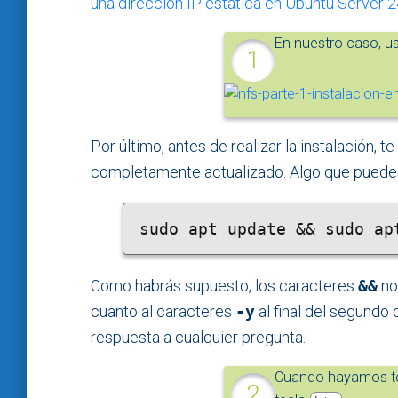
una dirección IP estática en Ubuntu Server 2
En nuestro caso, u
Por último, antes de realizar la instalación,
completamente actualizado. Algo que puedes
sudo apt update && sudo ap
Como habrás supuesto, los caracteres
&&
no
cuanto al caracteres
-y
al final del segund
respuesta a cualquier pregunta.
Cuando hayamos ter