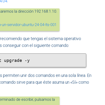
4.04
.
saremos la dirección 192.168.1.10.
 te recomiendo que tengas el sistema operativo
 conseguir con el siguiente comando:
t upgrade -y
s permiten unir dos comandos en una sola línea. En
o comando sirve para que éste asuma un «Sí» como
minado de escribir, pulsamos la