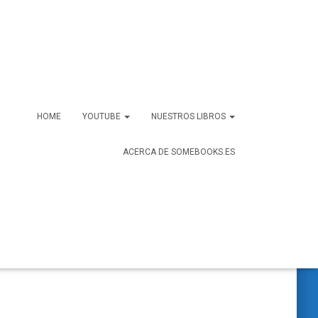
HOME
YOUTUBE
NUESTROS LIBROS
ACERCA DE SOMEBOOKS.ES
B
Buscar …
u
s
c
a