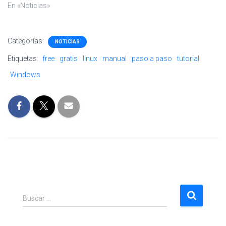
En «Noticias»
Categorías:
NOTICIAS
Etiquetas:
free
gratis
linux
manual
paso a paso
tutorial
Windows
B
Buscar …
u
s