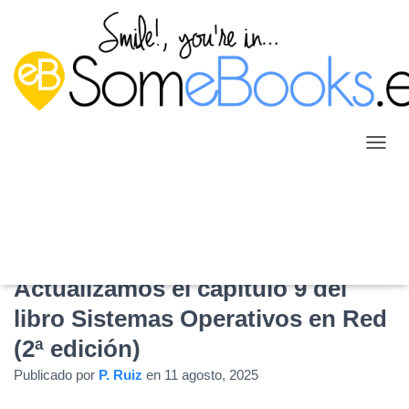
C
A
M
B
I
A
R
M
Actualizamos el capítulo 9 del
O
libro Sistemas Operativos en Red
D
O
(2ª edición)
D
E
Publicado por
P. Ruiz
en
11 agosto, 2025
N
A