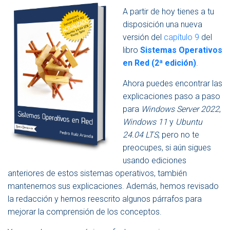
V
A partir de hoy tienes a tu
E
disposición una nueva
G
A
versión del
capítulo 9
del
C
libro
Sistemas Operativos
I
en Red (2ª edición)
.
Ó
N
Ahora puedes encontrar las
explicaciones paso a paso
para
Windows Server 2022
,
Windows 11
y
Ubuntu
24.04 LTS
, pero no te
preocupes, si aún sigues
usando ediciones
anteriores de estos sistemas operativos, también
mantenemos sus explicaciones. Además, hemos revisado
la redacción y hemos reescrito algunos párrafos para
mejorar la comprensión de los conceptos.