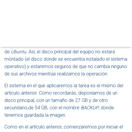
M
en Ubuntu 14.04 LTS
. Hoy vamos a completar la segunda
O
parte del trabajo, mostrándote cómo puedes recuperarla.
D
Así, podrás volver el sistema al estado exacto en el que se
O
D
encontraba en el momento en el que se creó dicha
E
imagen.
N
A
Para lograrlo, volveremos a utilizar el disco de instalación
V
de
Ubuntu
. Así, el disco principal del equipo no estará
E
G
montado (el disco donde se encuentra instalado el sistema
A
operativo) y estaremos seguros de que no cambia ninguno
C
de sus archivos mientras realizamos la operación.
I
Ó
N
El sistema en el que aplicaremos la tarea es el mismo del
artículo anterior. Como recordarás, disponíamos de un
disco principal, con un tamaño de 27 GB y de otro
secundario,de 54 GB, con el nombre
BACKUP
, donde
tenemos guardada la imagen.
Como en el artículo anterior, comenzaremos por iniciar el