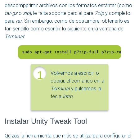
descompprimir archivos con los formatos estántar (como
tar-gz
o
zip
), le falta soporte parcial para
7zip
y completo
para
rar
. Sin embargo, como de costumbre, obtenerlo es
tan sencillo como escribir lo siguiente en la ventana de
Terminal
:
sudo apt-get install p7zip-full p7zip-rar rar u
1
Volvemos a escribir, o
copiar, el comando en la
Terminal
y pulsamos la
tecla
Intro
.
Instalar Unity Tweak Tool
Quizás la herramienta que más se utiliza para configurar el