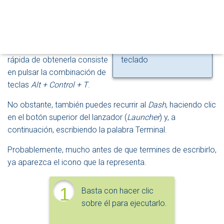
I
ordenes en la consola, de
Dash
aparezca en
Ó
N
modo que, si eres un recién
cualquier momento
llegado a
Ubuntu
, debes
pulsando la tecla con el
saber que la forma más
logo
Windows
en tu
rápida de obtenerla consiste
teclado
en pulsar la combinación de
teclas
Alt + Control + T
.
No obstante, también puedes recurrir al
Dash
, haciendo clic
en el botón superior del lanzador (
Launcher
) y, a
continuación, escribiendo la palabra Terminal.
Probablemente, mucho antes de que termines de escribirlo,
ya aparezca el icono que la representa.
1
Basta con hacer clic
sobre él para ejecutarlo.