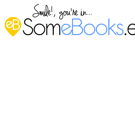
Qué hacer después de instalar
Ubuntu 15.04, Vivid Vervet, paso a
paso (válido para 14.04 LTS)
Publicado por
P. Ruiz
en
28 abril, 2015