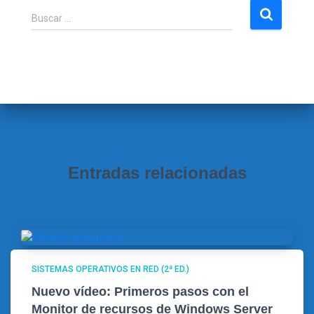
B
Buscar …
u
s
c
a
r
:
Entradas relacionadas
SISTEMAS OPERATIVOS EN RED (2ª ED.)
Nuevo vídeo: Primeros pasos con el
Monitor de recursos de Windows Server