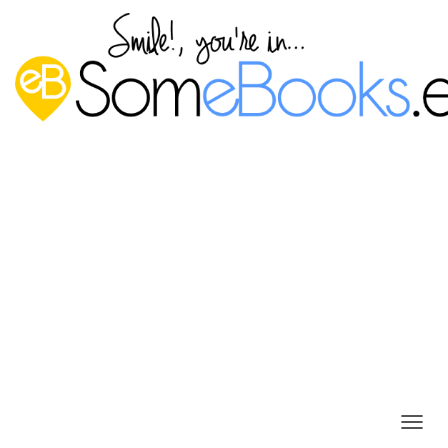
Programar una tarea que apague
Windows 10 automáticamente
(modo básico)
Publicado por
P. Ruiz
en
25 febrero, 2019
C