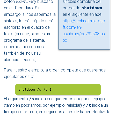
botón
Examinar
y buscarlo
sintaxis completa del
en el disco duro. Sin
comando
shutdown
embargo, si nos sabemos la
en el siguiente enlace:
sintaxis, lo más rápido será
https://technet.microso
escribirlo en el cuadro de
ft.com/en-
texto (aunque, si no es un
us/library/cc732503.as
programa del sistema,
px
debemos acordarnos
también de incluir su
ubicación exacta).
Para nuestro ejemplo, la orden completa que queremos
ejecutar es esta:
shutdown /s /t 0
El argumento
/s
indica que queremos apagar el equipo
(también podríamos, por ejemplo, reiniciar) y
/t
indica un
tiempo de retardo, en segundos antes de hacer efectiva la