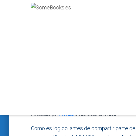
NFS (parte 4): Compar
servidor Ubuntu 14.0
Publicado por
P. Ruiz
en
26 diciembre, 2014
Como es lógico, antes de compartir parte d