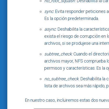
no_root_squash
: Deshabilita la ca
sync
: Evita responder peticiones 
Es la opción predeterminada.
async
: Deshabilita la característi
exista el riesgo de corrupción en l
archivos, si se produjese una inter
subtree_check
: Cuando el directo
archivos mayor, NFS comprueba los
permisos y características. Es la 
no_subtree_check
: Deshabilita la 
lista de archivos sea más rápido, 
En nuestro caso, incluiremos estas dos nueva