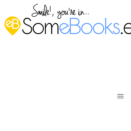
Establecer la fecha, hora y zona
C
horaria en Ubuntu usando
A
M
Webmin
B
I
Publicado por
P. Ruiz
en
16 diciembre, 2024
A