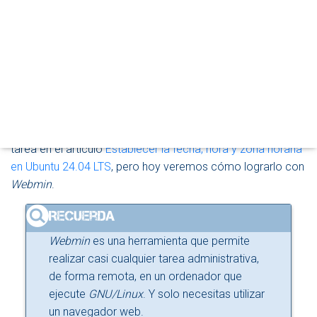
R
El reloj y el calendario del sistema vienen
M
configurados de forma predeterminada para que no sea
O
D
necesario realizar ningún ajuste importante. Sin embargo,
O
en ocasiones necesitaremos cambiar la ubicación física
D
del equipo o, simplemente, lograr que éste se ajuste a una
E
N
franja horaria diferente de aquella en la que se encuentra.
A
V
En cualquier caso, ya hemos aprendido a realizar esta
E
tarea en el artículo
Establecer la fecha, hora y zona horaria
G
en Ubuntu 24.04 LTS
, pero hoy veremos cómo lograrlo con
A
C
Webmin
.
I
Ó
N
Webmin
es una herramienta que permite
realizar casi cualquier tarea administrativa,
de forma remota, en un ordenador que
ejecute
GNU/Linux
. Y solo necesitas utilizar
un navegador web.