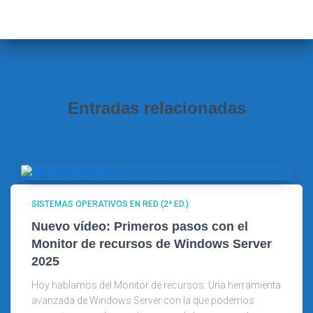
a
r
:
Entradas relacionadas
SISTEMAS OPERATIVOS EN RED (2ª ED.)
Nuevo vídeo: Primeros pasos con el
Monitor de recursos de Windows Server
2025
Hoy hablamos del Monitor de recursos. Una herramienta
avanzada de Windows Server con la que podemos