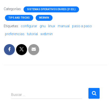
Categorías:
SISTEMAS OPERATIVOS EN RED (2ª ED.)
TIPS AND TRICKS
WEBMIN
Etiquetas:
configurar
gnu
linux
manual
paso a paso
preferencias
tutorial
webmin
B
Buscar …
u
s
c