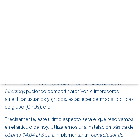
E
Publicado por
P. Ruiz
en
11 febrero, 2015
G
A
Seguramente ya sabrás que
C
Samba
es un desarrollo de
I
Ó
software libre, que implementa el protocolo
SMB
/
CIFS
con
N
el objetivo de integrar sistemas
GNU/Linux
,
Mac OS X
y
similares en redes
Microsoft
. En general, usando
Samba
,
los equipos con éstos sistemas operativos pueden actuar
como clientes o servidores en ese tipo de redes.
Además, desde la versión 4,
Samba
también permite que el
equipo actúe como
Controlador de Dominio
de
Active
Directory
, pudiendo compartir archivos e impresoras,
autenticar usuarios y grupos, establecer permisos, políticas
de grupo (GPOs), etc.
Precisamente, este ultimo aspecto será el que resolvamos
en el artículo de hoy. Utilizaremos una instalación básica de
Ubuntu 14.04 LTS
para implementar un
Controlador de