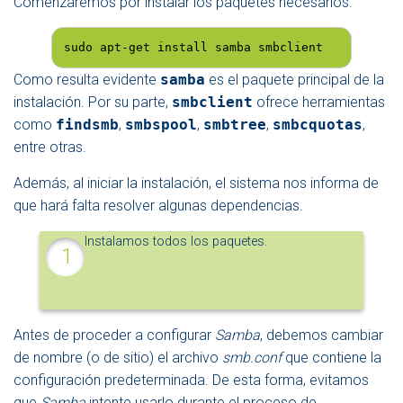
Comenzaremos por instalar los paquetes necesarios:
sudo apt-get install samba smbclient
Como resulta evidente
samba
es el paquete principal de la
instalación. Por su parte,
smbclient
ofrece herramientas
como
findsmb
,
smbspool
,
smbtree
,
smbcquotas
,
entre otras.
Además, al iniciar la instalación, el sistema nos informa de
que hará falta resolver algunas dependencias.
Instalamos todos los paquetes.
Antes de proceder a configurar
Samba
, debemos cambiar
de nombre (o de sitio) el archivo
smb.conf
que contiene la
configuración predeterminada. De esta forma, evitamos
que
Samba
intente usarlo durante el proceso de