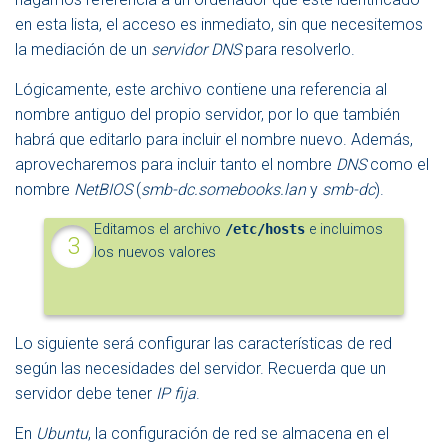
en esta lista, el acceso es inmediato, sin que necesitemos
la mediación de un
servidor DNS
para resolverlo.
Lógicamente, este archivo contiene una referencia al
nombre antiguo del propio servidor, por lo que también
habrá que editarlo para incluir el nombre nuevo. Además,
aprovecharemos para incluir tanto el nombre
DNS
como el
nombre
NetBIOS
(
smb-dc.somebooks.lan
y
smb-dc
).
Editamos el archivo
/etc/hosts
e incluimos
los nuevos valores
Lo siguiente será configurar las características de red
según las necesidades del servidor. Recuerda que un
servidor debe tener
IP fija
.
En
Ubuntu
, la configuración de red se almacena en el