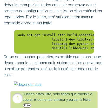
deberán estar preinstalados antes de comenzar con el
proceso de configuración, aunque todos ellos están el los
repositorios. Por lo tanto, será suficiente con usar un
comando como el siguiente:
sudo apt-get install attr build-essential libacl
                  libattr1-dev libblkid-dev lib
                  libpam0g-dev python-dnspython
                  dnsutils libbsd-dev attr krb5
Como son muchos paquetes, es posible que te preocupe
desconocer lo que hacen en tu sistema, así es que vamos
a explicar por encima cuál es la función de cada uno de
ellos:
Cuando estés listo, sólo tienes que escribir, o
copiar, el comando anterior y pulsar la tecla
.
Intro