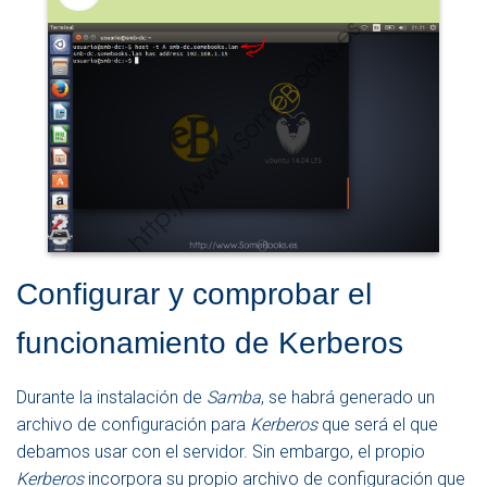
Configurar y comprobar el
funcionamiento de Kerberos
Durante la instalación de
Samba
, se habrá generado un
archivo de configuración para
Kerberos
que será el que
debamos usar con el servidor. Sin embargo, el propio
Kerberos
incorpora su propio archivo de configuración que