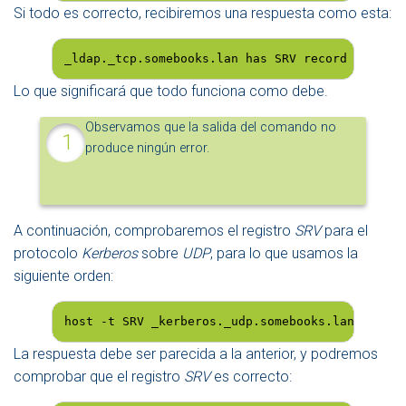
Si todo es correcto, recibiremos una respuesta como esta:
_ldap._tcp.somebooks.lan has SRV record 0 100 3
Lo que significará que todo funciona como debe.
Observamos que la salida del comando no
produce ningún error.
A continuación, comprobaremos el registro
SRV
para el
protocolo
Kerberos
sobre
UDP
, para lo que usamos la
siguiente orden:
host -t SRV _kerberos._udp.somebooks.lan
La respuesta debe ser parecida a la anterior, y podremos
comprobar que el registro
SRV
es correcto: